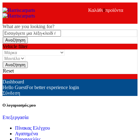
Καλάθι
0
προϊόντα
What are you looking for?
Vehicle filter
Reset
Dashboard
Hello Guest
For better experience login
Σύνδεση
Ο λογαριασμός μου
Επεξεργασία
Πίνακας Ελέγχου
Αγαπημένα
Παραγγελίες