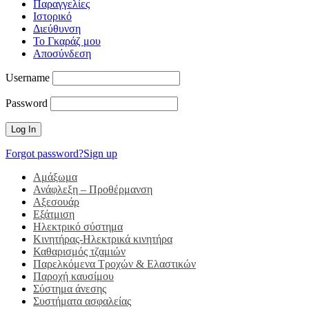
Παραγγελίες
Ιστορικό
Διεύθυνση
Το Γκαράζ μου
Αποσύνδεση
Username
Password
Forgot password?
Sign up
Αμάξωμα
Ανάφλεξη – Προθέρμανση
Αξεσουάρ
Εξάτμιση
Ηλεκτρικό σύστημα
Κινητήρας-Ηλεκτρικά κινητήρα
Καθαρισμός τζαμιών
Παρελκόμενα Τροχών & Ελαστικών
Παροχή καυσίμου
Σύστημα άνεσης
Συστήματα ασφαλείας