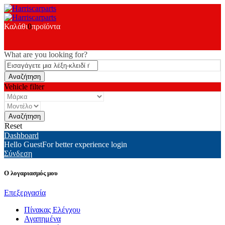
Καλάθι
0
προϊόντα
What are you looking for?
Vehicle filter
Reset
Dashboard
Hello Guest
For better experience login
Σύνδεση
Ο λογαριασμός μου
Επεξεργασία
Πίνακας Ελέγχου
Αγαπημένα