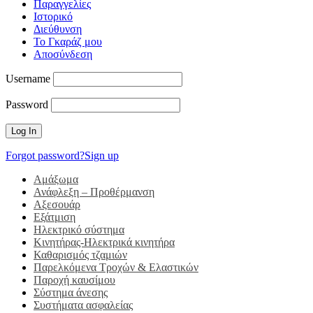
Παραγγελίες
Ιστορικό
Διεύθυνση
Το Γκαράζ μου
Αποσύνδεση
Username
Password
Forgot password?
Sign up
Αμάξωμα
Ανάφλεξη – Προθέρμανση
Αξεσουάρ
Εξάτμιση
Ηλεκτρικό σύστημα
Κινητήρας-Ηλεκτρικά κινητήρα
Καθαρισμός τζαμιών
Παρελκόμενα Τροχών & Ελαστικών
Παροχή καυσίμου
Σύστημα άνεσης
Συστήματα ασφαλείας