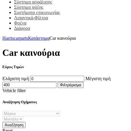
Σύστημα ασφάλισης
Σύστημα ψύξης
Συστήματα επικοινωνίας
Λιπαντικά-Φίλτρα
Φρένα
Διάφορα
Harriscarparts
Κατάστημα
Car καινούρια
Car καινούρια
Εύρος Τιμών
Ελάχιστη τιμή
Μέγιστη τιμή
Φιλτράρισμα
Vehicle filter
Αναζήτηση Οχήματος
Reset