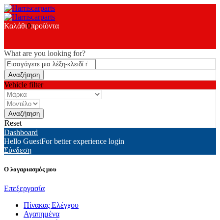
Καλάθι
0
προϊόντα
What are you looking for?
Vehicle filter
Reset
Dashboard
Hello Guest
For better experience login
Σύνδεση
Ο λογαριασμός μου
Επεξεργασία
Πίνακας Ελέγχου
Αγαπημένα