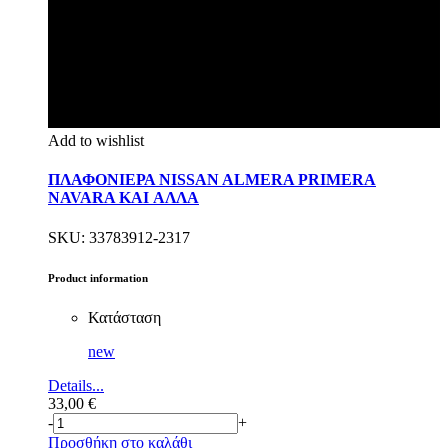
Add to wishlist
ΠΛΑΦΟΝΙΕΡΑ NISSAN ALMERA PRIMERA
NAVARA KAI ΑΛΛΑ
SKU: 33783912-2317
Product information
Κατάσταση
new
Details...
33,00
€
-
+
Προσθήκη στο καλάθι