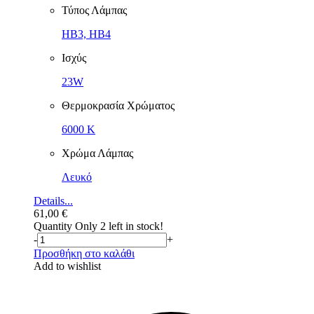
Τύπος Λάμπας
HB3, HB4
Ισχύς
23W
Θερμοκρασία Χρώματος
6000 K
Χρώμα Λάμπας
Λευκό
Details...
61,00
€
Quantity
Only 2 left in stock!
-
+
Προσθήκη στο καλάθι
Add to wishlist