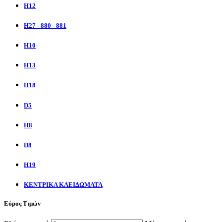
H12
H27 - 880 - 881
H10
H13
H18
D5
H8
D8
H19
ΚΕΝΤΡΙΚΑ ΚΛΕΙΔΩΜΑΤΑ
Εύρος Τιμών