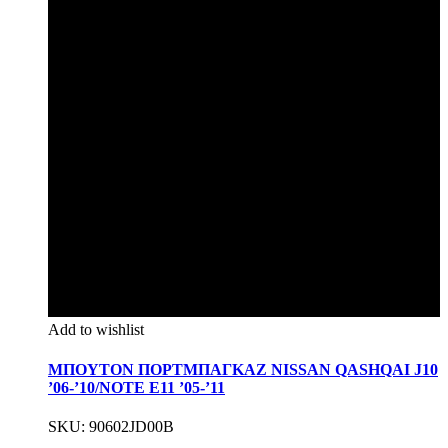
Add to wishlist
ΜΠΟΥΤΟΝ ΠΟΡΤΜΠΑΓΚΑΖ NISSAN QASHQAI J10
’06-’10/NOTE E11 ’05-’11
SKU: 90602JD00B