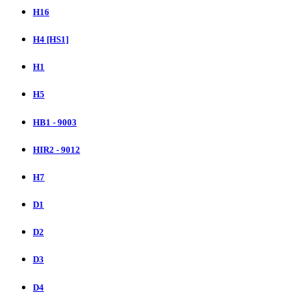
H16
H4 [HS1]
H1
H5
HB1 - 9003
HIR2 - 9012
H7
D1
D2
D3
D4