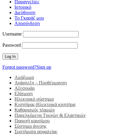
Παραγγελίες
Ιστορικό
Διεύθυνση
Το Γκαράζ μου
Αποσύνδεση
Username
Password
Forgot password?
Sign up
Αμάξωμα
Ανάφλεξη – Προθέρμανση
Αξεσουάρ
Εξάτμιση
Ηλεκτρικό σύστημα
Κινητήρας-Ηλεκτρικά κινητήρα
Καθαρισμός τζαμιών
Παρελκόμενα Τροχών & Ελαστικών
Παροχή καυσίμου
Σύστημα άνεσης
Συστήματα ασφαλείας