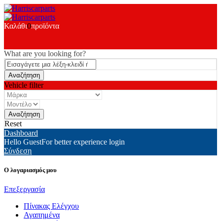
Καλάθι
0
προϊόντα
What are you looking for?
Vehicle filter
Reset
Dashboard
Hello Guest
For better experience login
Σύνδεση
Ο λογαριασμός μου
Επεξεργασία
Πίνακας Ελέγχου
Αγαπημένα