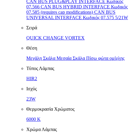
CAN BUS PLUG&PLAY INTERFACE Κωδικός
07.566 CAN BUS HYBRID INTERFACE Κωδικός
07.585 (requires cap modifications) CAN BUS
UNIVERSAL INTERFACE Κωδικός 07.575 5/21W
Σειρά
QUICK CHANGE VORTEX
Θέση
Μεγάλη Σκάλα Μεσαία Σκάλα Πίσω φώτα ομίχλης
Τύπος Λάμπας
HIR2
Ισχύς
23W
Θερμοκρασία Χρώματος
6000 K
Χρώμα Λάμπας