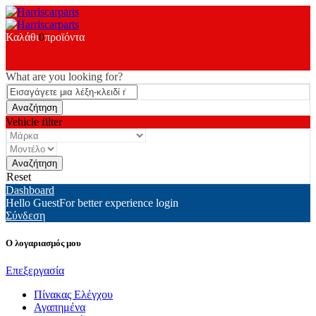
Καλάθι
0
προϊόντα
What are you looking for?
Vehicle filter
Reset
Dashboard
Hello Guest
For better experience login
Σύνδεση
Ο λογαριασμός μου
Επεξεργασία
Πίνακας Ελέγχου
Αγαπημένα