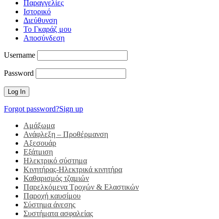
Παραγγελίες
Ιστορικό
Διεύθυνση
Το Γκαράζ μου
Αποσύνδεση
Username
Password
Forgot password?
Sign up
Αμάξωμα
Ανάφλεξη – Προθέρμανση
Αξεσουάρ
Εξάτμιση
Ηλεκτρικό σύστημα
Κινητήρας-Ηλεκτρικά κινητήρα
Καθαρισμός τζαμιών
Παρελκόμενα Τροχών & Ελαστικών
Παροχή καυσίμου
Σύστημα άνεσης
Συστήματα ασφαλείας