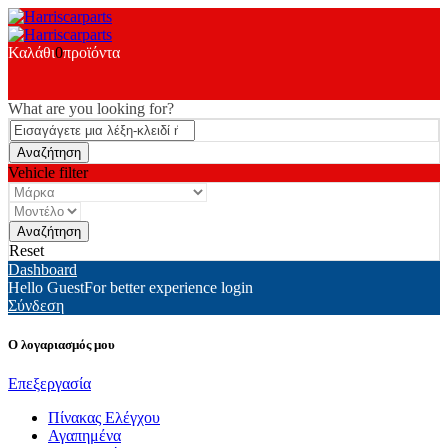
Καλάθι
0
προϊόντα
What are you looking for?
Vehicle filter
Reset
Dashboard
Hello Guest
For better experience login
Σύνδεση
Ο λογαριασμός μου
Επεξεργασία
Πίνακας Ελέγχου
Αγαπημένα