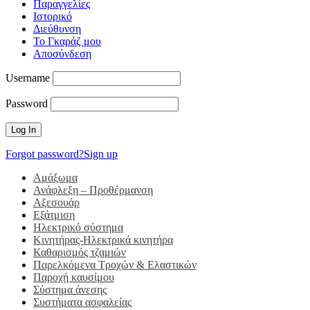
Παραγγελίες
Ιστορικό
Διεύθυνση
Το Γκαράζ μου
Αποσύνδεση
Username
Password
Forgot password?
Sign up
Αμάξωμα
Ανάφλεξη – Προθέρμανση
Αξεσουάρ
Εξάτμιση
Ηλεκτρικό σύστημα
Κινητήρας-Ηλεκτρικά κινητήρα
Καθαρισμός τζαμιών
Παρελκόμενα Τροχών & Ελαστικών
Παροχή καυσίμου
Σύστημα άνεσης
Συστήματα ασφαλείας