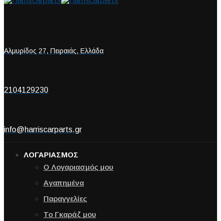
Αλμυρίδος 27, Πειραιάς, Ελλάδα
2104129230
info@harriscarparts.gr
ΛΟΓΑΡΙΑΣΜΟΣ
Ο Λογαριασμός μου
Αγαπημένα
Παραγγελίες
Το Γκαράζ μου