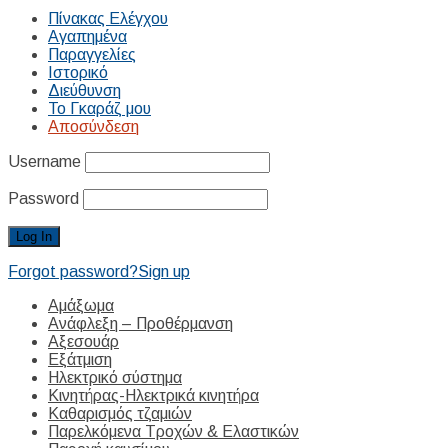
Πίνακας Ελέγχου
Αγαπημένα
Παραγγελίες
Ιστορικό
Διεύθυνση
Το Γκαράζ μου
Αποσύνδεση
Username
Password
Forgot password?
Sign up
Αμάξωμα
Ανάφλεξη – Προθέρμανση
Αξεσουάρ
Εξάτμιση
Ηλεκτρικό σύστημα
Κινητήρας-Ηλεκτρικά κινητήρα
Καθαρισμός τζαμιών
Παρελκόμενα Τροχών & Ελαστικών