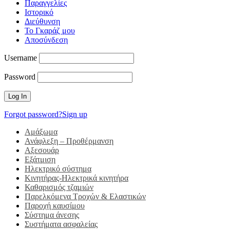
Παραγγελίες
Ιστορικό
Διεύθυνση
Το Γκαράζ μου
Αποσύνδεση
Username
Password
Forgot password?
Sign up
Αμάξωμα
Ανάφλεξη – Προθέρμανση
Αξεσουάρ
Εξάτμιση
Ηλεκτρικό σύστημα
Κινητήρας-Ηλεκτρικά κινητήρα
Καθαρισμός τζαμιών
Παρελκόμενα Τροχών & Ελαστικών
Παροχή καυσίμου
Σύστημα άνεσης
Συστήματα ασφαλείας