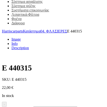
Σύστημα ασφάλισης
Σύστημα ψύξης
Συστήματα επικοινωνίας
Λιπαντικά-Φίλτρα
Φρένα
Διάφορα
Harriscarparts
Κατάστημα
04. ΦΛΑΣΙΕΡΕΣ
E 440315
Image
Info
Description
E 440315
SKU:
E 440315
22,00
€
In stock
-