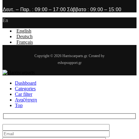
Δευτ. – Παρ. : 09:00 – 17:00 Σάββατο : 09:00 – 15:00
En
English
Deutsch
Français
Copyright © 2026 Harriscarparts.gr. Created by
eshopsupport.gr
Dashboard
Categories
Car filter
Αναζήτηση
Top