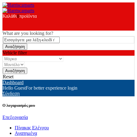
Καλάθι
0
προϊόντα
What are you looking for?
Vehicle filter
Reset
Dashboard
Hello Guest
For better experience login
Σύνδεση
Ο λογαριασμός μου
Επεξεργασία
Πίνακας Ελέγχου
Αγαπημένα