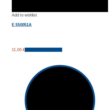
Add to wishlist
E 550051A
11,00
€
Προσθήκη στο καλάθι