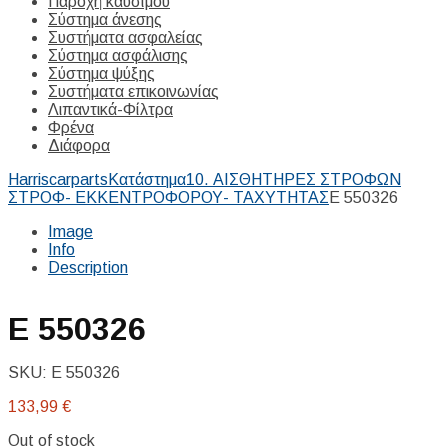
Παροχή καυσίμου
Σύστημα άνεσης
Συστήματα ασφαλείας
Σύστημα ασφάλισης
Σύστημα ψύξης
Συστήματα επικοινωνίας
Λιπαντικά-Φίλτρα
Φρένα
Διάφορα
Harriscarparts
Κατάστημα
10. ΑΙΣΘΗΤΗΡΕΣ ΣΤΡΟΦΩΝ
ΣΤΡΟΦ- ΕΚΚΕΝΤΡΟΦΟΡΟΥ- ΤΑΧΥΤΗΤΑΣ
E 550326
Image
Info
Description
E 550326
SKU:
E 550326
133,99
€
Out of stock