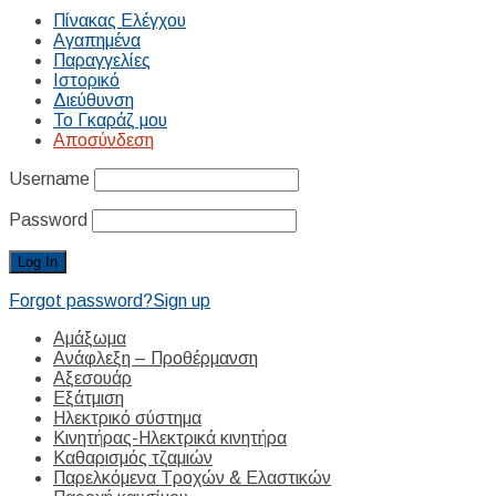
Πίνακας Ελέγχου
Αγαπημένα
Παραγγελίες
Ιστορικό
Διεύθυνση
Το Γκαράζ μου
Αποσύνδεση
Username
Password
Forgot password?
Sign up
Αμάξωμα
Ανάφλεξη – Προθέρμανση
Αξεσουάρ
Εξάτμιση
Ηλεκτρικό σύστημα
Κινητήρας-Ηλεκτρικά κινητήρα
Καθαρισμός τζαμιών
Παρελκόμενα Τροχών & Ελαστικών