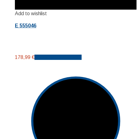
Add to wishlist
E 555046
178,99
€
Προσθήκη στο καλάθι