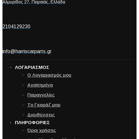
Αλμυρίδος 27, Πειραιάς, Ελλάδα
2104129230
info@harriscarparts.gr
ΛΟΓΑΡΙΑΣΜΟΣ
Ο Λογαριασμός μου
Αγαπημένα
Παραγγελίες
Το Γκαράζ μου
Διευθύνσεις
ΠΛΗΡΟΦΟΡΙΕΣ
Όροι χρήσης