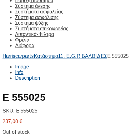
Παροχή καυσίμου
Σύστημα άνεσης
Συστήματα ασφαλείας
Σύστημα ασφάλισης
Σύστημα ψύξης
Συστήματα επικοινωνίας
Λιπαντικά-Φίλτρα
Φρένα
Διάφορα
Harriscarparts
Κατάστημα
11. E.G.R ΒΑΛΒΙΔΕΣ
E 555025
Image
Info
Description
E 555025
SKU:
E 555025
237,00
€
Out of stock