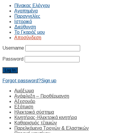
Πίνακας Ελέγχου
Αγαπημένα
Παραγγελίες
Ιστορικό
Διεύθυνση
Το Γκαράζ μου
Αποσύνδεση
Username
Password
Forgot password?
Sign up
Αμάξωμα
Ανάφλεξη – Προθέρμανση
Αξεσουάρ
Εξάτμιση
Ηλεκτρικό σύστημα
Κινητήρας-Ηλεκτρικά κινητήρα
Καθαρισμός τζαμιών
Παρελκόμενα Τροχών & Ελαστικών