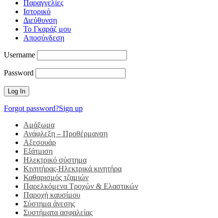
Παραγγελίες
Ιστορικό
Διεύθυνση
Το Γκαράζ μου
Αποσύνδεση
Username
Password
Forgot password?
Sign up
Αμάξωμα
Ανάφλεξη – Προθέρμανση
Αξεσουάρ
Εξάτμιση
Ηλεκτρικό σύστημα
Κινητήρας-Ηλεκτρικά κινητήρα
Καθαρισμός τζαμιών
Παρελκόμενα Τροχών & Ελαστικών
Παροχή καυσίμου
Σύστημα άνεσης
Συστήματα ασφαλείας