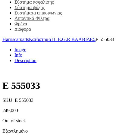
Σύστημα ασφάλισης
Σύστημα ψύξης
Συστήματα επικοινωνίας
Λιπαντικά-Φίλτρα
Φρένα
Διάφορα
Harriscarparts
Κατάστημα
11. E.G.R ΒΑΛΒΙΔΕΣ
E 555033
Image
Info
Description
E 555033
SKU:
E 555033
249,00
€
Out of stock
Εξαντλημένο