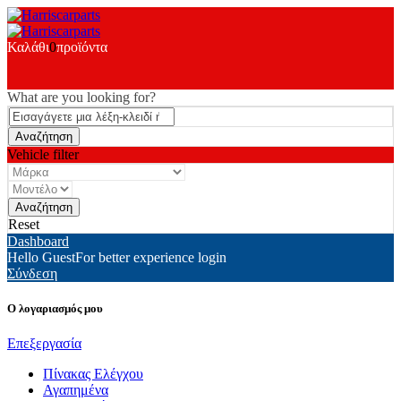
Καλάθι
0
προϊόντα
What are you looking for?
Vehicle filter
Reset
Dashboard
Hello Guest
For better experience login
Σύνδεση
Ο λογαριασμός μου
Επεξεργασία
Πίνακας Ελέγχου
Αγαπημένα