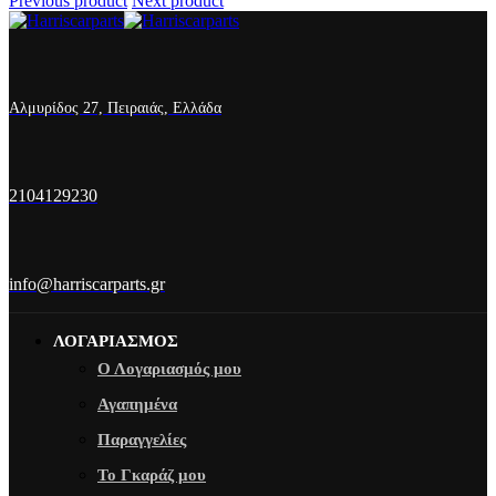
Previous product
Next product
Αλμυρίδος 27, Πειραιάς, Ελλάδα
2104129230
info@harriscarparts.gr
ΛΟΓΑΡΙΑΣΜΟΣ
Ο Λογαριασμός μου
Αγαπημένα
Παραγγελίες
Το Γκαράζ μου