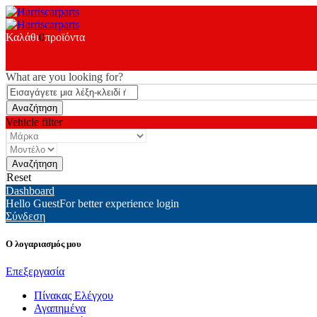
Καλάθι
0
προϊόντα
What are you looking for?
Vehicle filter
Reset
Dashboard
Hello Guest
For better experience login
Σύνδεση
Ο λογαριασμός μου
Επεξεργασία
Πίνακας Ελέγχου
Αγαπημένα