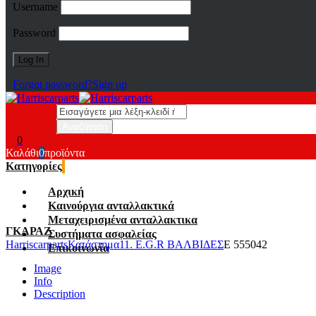
Username
Password
Forgot password?
Sign up
0
Καλάθι
0
προϊόντα
Κατηγορίες
Αρχική
Καινούργια ανταλλακτικά
Μεταχειρισμένα ανταλλακτικα
ΓΚΑΡΑΖ
Συστήματα ασφαλείας
Harriscarparts
Κατάστημα
11. E.G.R ΒΑΛΒΙΔΕΣ
E 555042
Επικοινωνία
Image
Info
Description