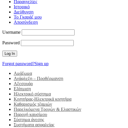
Παραγγελίες
Ιστορικό
Διεύθυνση
Το Γκαράζ μου
Αποσύνδεση
Username
Password
Forgot password?
Sign up
Αμάξωμα
Ανάφλεξη – Προθέρμανση
Αξεσουάρ
Εξάτμιση
Ηλεκτρικό σύστημα
Κινητήρας-Ηλεκτρικά κινητήρα
Καθαρισμός τζαμιών
Παρελκόμενα Τροχών & Ελαστικών
Παροχή καυσίμου
Σύστημα άνεσης
Συστήματα ασφαλείας