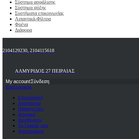
Σύστημα ασφάλισης
Σύστημα ψύξης
Συστήματα επικοινωνίας
Λιπαντικά-Φίλτρα
Φρένα
Διάφορα
2104129230, 2104115618
ΑΛΜΥΡΙΔΟΣ 27 ΠΕΙΡΑΙΑΣ
My account
Σύνδεση
Επεξεργασία
Επισκόπηση
Αγαπημένα
Παραγγελίες
Ιστορικό
Διευθύνσεις
Το Γκαράζ μου
Αποσύνδεση