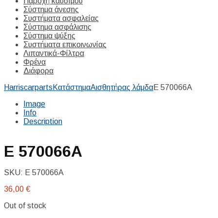
Παροχή καυσίμου
Σύστημα άνεσης
Συστήματα ασφαλείας
Σύστημα ασφάλισης
Σύστημα ψύξης
Συστήματα επικοινωνίας
Λιπαντικά-Φίλτρα
Φρένα
Διάφορα
Harriscarparts
Κατάστημα
Αισθητήρας λάμδα
E 570066A
Image
Info
Description
E 570066A
SKU:
E 570066A
36,00
€
Out of stock