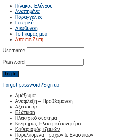
Πίνακας Ελέγχου
Αγαπημένα
Παραγγελίες
Ιστορικό
Διεύθυνση
Το Γκαράζ μου
Αποσύνδεση
Username
Password
Forgot password?
Sign up
Αμάξωμα
Ανάφλεξη – Προθέρμανση
Αξεσουάρ
Εξάτμιση
Ηλεκτρικό σύστημα
Κινητήρας-Ηλεκτρικά κινητήρα
Καθαρισμός τζαμιών
Παρελκόμενα Τροχών & Ελαστικών