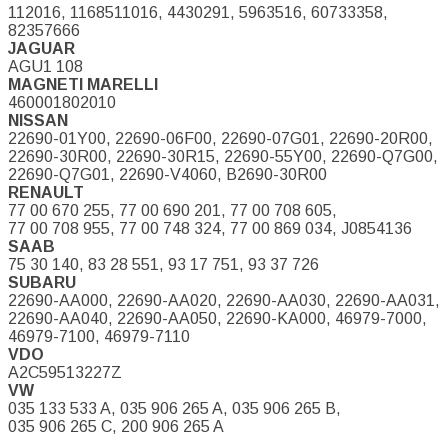
112016,
1168511016,
4430291,
5963516,
60733358,
82357666
JAGUAR
AGU1 108
MAGNETI MARELLI
460001802010
NISSAN
22690-01Y00,
22690-06F00,
22690-07G01,
22690-20R00,
22690-30R00,
22690-30R15,
22690-55Y00,
22690-Q7G00,
22690-Q7G01,
22690-V4060,
B2690-30R00
RENAULT
77 00 670 255,
77 00 690 201,
77 00 708 605,
77 00 708 955,
77 00 748 324,
77 00 869 034,
J0854136
SAAB
75 30 140,
83 28 551,
93 17 751,
93 37 726
SUBARU
22690-AA000,
22690-AA020,
22690-AA030,
22690-AA031,
22690-AA040,
22690-AA050,
22690-KA000,
46979-7000,
46979-7100,
46979-7110
VDO
A2C59513227Z
VW
035 133 533 A,
035 906 265 A,
035 906 265 B,
035 906 265 C,
200 906 265 A