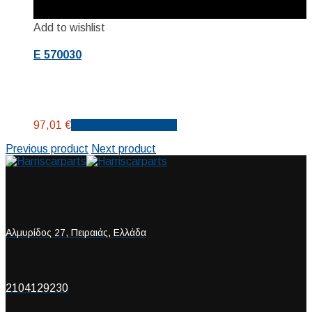
Add to wishlist
E 570030
97,01
€
Προσθήκη στο καλάθι
Previous product
Next product
Αλμυρίδος 27, Πειραιάς, Ελλάδα
2104129230