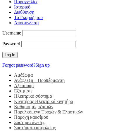
Παραγγελίες
Ιστορικό
Διεύθυνση
Το Γκαράζ μου
Αποσύνδεση
Username
Password
Forgot password?
Sign up
Αμάξωμα
Ανάφλεξη – Προθέρμανση
Αξεσουάρ
Εξάτμιση
Ηλεκτρικό σύστημα
Κινητήρας-Ηλεκτρικά κινητήρα
Καθαρισμός τζαμιών
Παρελκόμενα Τροχών & Ελαστικών
Παροχή καυσίμου
Σύστημα άνεσης
Συστήματα ασφαλείας