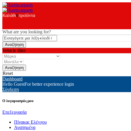
Καλάθι
0
προϊόντα
What are you looking for?
Vehicle filter
Reset
Dashboard
Hello Guest
For better experience login
Σύνδεση
Ο λογαριασμός μου
Επεξεργασία
Πίνακας Ελέγχου
Αγαπημένα