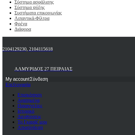
Σύστημα ασφάλισης
Σύστημα ψύξης
Συστήματα επικοινωνίας
Λιπαντικά-Φίλτρα
Φρένα
Διάφορα
2104129230, 2104115618
ΑΛΜΥΡΙΔΟΣ 27 ΠΕΙΡΑΙΑΣ
My account
Σύνδεση
Επεξεργασία
Επισκόπηση
Αγαπημένα
Παραγγελίες
Ιστορικό
Διευθύνσεις
Το Γκαράζ μου
Αποσύνδεση