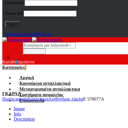
Username
Password
Forgot password?
Sign up
0
Καλάθι
0
προϊόντα
Κατηγορίες
Αρχική
Καινούργια ανταλλακτικά
Μεταχειρισμένα ανταλλακτικα
ΓΚΑΡΑΖ
Συστήματα ασφαλείας
Harriscarparts
Κατάστημα
Αισθητήρας λάμδα
E 570077A
Επικοινωνία
Image
Info
Description