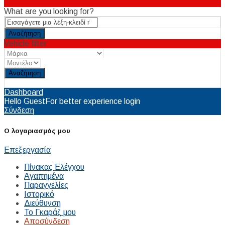
What are you looking for?
Vehicle filter
Reset
Dashboard
Hello Guest
For better experience login
Σύνδεση
Ο λογαριασμός μου
Επεξεργασία
Πίνακας Ελέγχου
Αγαπημένα
Παραγγελίες
Ιστορικό
Διεύθυνση
Το Γκαράζ μου
Αποσύνδεση