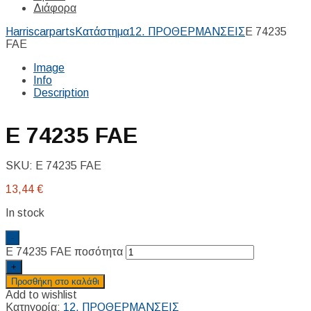
Διάφορα
Harriscarparts
Κατάστημα
12. ΠΡΟΘΕΡΜΑΝΣΕΙΣ
E 74235
FAE
Image
Info
Description
E 74235 FAE
SKU:
E 74235 FAE
13,44
€
In stock
-
E 74235 FAE ποσότητα
+
Προσθήκη στο καλάθι
Add to wishlist
Κατηγορία:
12. ΠΡΟΘΕΡΜΑΝΣΕΙΣ