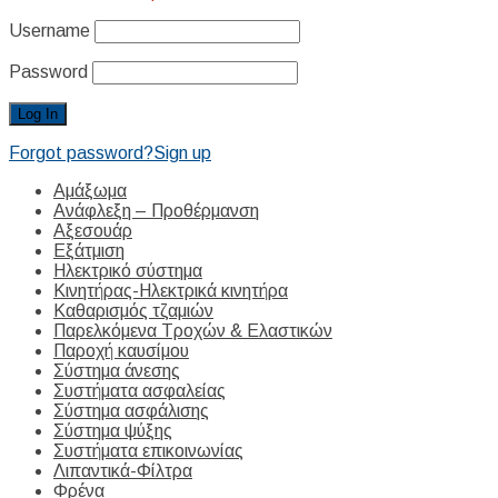
Username
Password
Forgot password?
Sign up
Αμάξωμα
Ανάφλεξη – Προθέρμανση
Αξεσουάρ
Εξάτμιση
Ηλεκτρικό σύστημα
Κινητήρας-Ηλεκτρικά κινητήρα
Καθαρισμός τζαμιών
Παρελκόμενα Τροχών & Ελαστικών
Παροχή καυσίμου
Σύστημα άνεσης
Συστήματα ασφαλείας
Σύστημα ασφάλισης
Σύστημα ψύξης
Συστήματα επικοινωνίας
Λιπαντικά-Φίλτρα
Φρένα