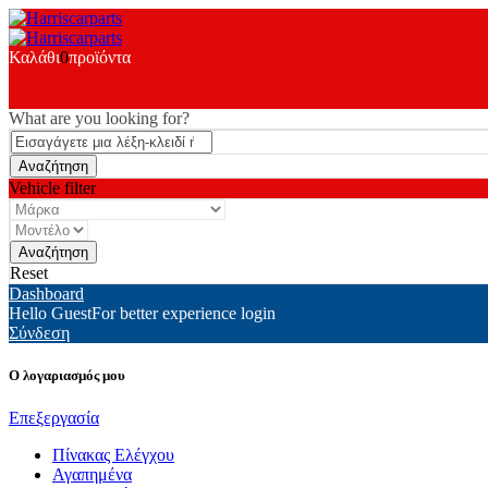
Καλάθι
0
προϊόντα
What are you looking for?
Vehicle filter
Reset
Dashboard
Hello Guest
For better experience login
Σύνδεση
Ο λογαριασμός μου
Επεξεργασία
Πίνακας Ελέγχου
Αγαπημένα