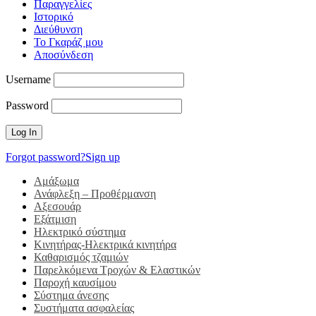
Παραγγελίες
Ιστορικό
Διεύθυνση
Το Γκαράζ μου
Αποσύνδεση
Username
Password
Forgot password?
Sign up
Αμάξωμα
Ανάφλεξη – Προθέρμανση
Αξεσουάρ
Εξάτμιση
Ηλεκτρικό σύστημα
Κινητήρας-Ηλεκτρικά κινητήρα
Καθαρισμός τζαμιών
Παρελκόμενα Τροχών & Ελαστικών
Παροχή καυσίμου
Σύστημα άνεσης
Συστήματα ασφαλείας