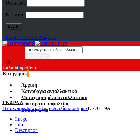
Username
Password
Forgot password?
Sign up
0
Καλάθι
0
προϊόντα
Κατηγορίες
Αρχική
Καινούργια ανταλλακτικά
Μεταχειρισμένα ανταλλακτικα
ΓΚΑΡΑΖ
Συστήματα ασφαλείας
Harriscarparts
Κατάστημα
Αντλία καυσίμων
E 770119A
Επικοινωνία
Image
Info
Description