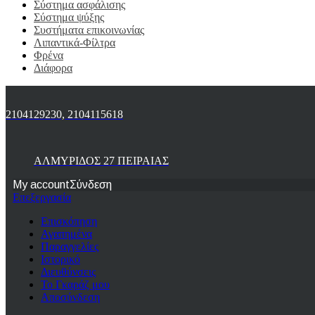
Σύστημα ασφάλισης
Σύστημα ψύξης
Συστήματα επικοινωνίας
Λιπαντικά-Φίλτρα
Φρένα
Διάφορα
2104129230, 2104115618
ΑΛΜΥΡΙΔΟΣ 27 ΠΕΙΡΑΙΑΣ
My account
Σύνδεση
Επεξεργασία
Επισκόπηση
Αγαπημένα
Παραγγελίες
Ιστορικό
Διευθύνσεις
Το Γκαράζ μου
Αποσύνδεση