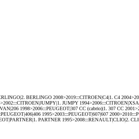
NGO|2. BERLINGO 2008>2019:::CITROEN|C4|1. C4 2004>2010:
94>2002:::CITROEN|JUMPY|1. JUMPY 1994>2006:::CITROEN|
AN|206 1998>2006:::PEUGEOT|307 CC (cabrio)|1. 307 CC 2001>2
::PEUGEOT|406|406 1995>2003:::PEUGEOT|607|607 2000>2010:::
GEOT|PARTNER|1. PARTNER 1995>2008:::RENAULT|CLIO|2. C