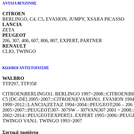
ΑΝΤΛΙΑ ΒΕΝΖΙΝΗΣ
CITROEN
BERLINGO, C4, C5, EVASION, JUMPY, XSARA PICASSO
LANCIA
ZETA
PEUGEOT
206, 307, 406, 607, 806, 807, EXPERT, PARTNER
RENAULT
CLIO, TWINGO
ΚΩΔΙΚΟΙ ΑΝΤΙΣΤΟΙΧΙΣΗΣ
WALBRO
TTP297, TTP358
CITROEN|BERLINGO|1. BERLINGO 1997>2008:::CITROEN|BERLI
C5 [DC-DE] 2005>2007:::CITROEN|EVASION|1. EVASION 19
1999>2012:::LANCIA|ZETA|Z 1994>2004:::PEUGEOT|206 – 206 V
2005>2007:::PEUGEOT|307- 307SW – 307VAN|307 2001 > 2008:
2002>2014:::PEUGEOT|EXPERT|1. EXPERT 1995>2006:::PEU
TWINGO VAN|1. TWINGO 1993>2007
Σχετικά προϊόντα