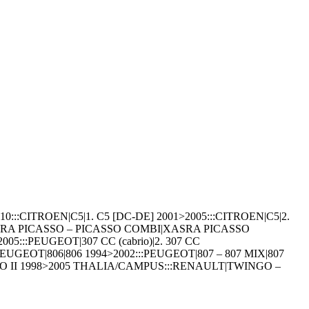
::CITROEN|C5|1. C5 [DC-DE] 2001>2005:::CITROEN|C5|2.
XSARA PICASSO – PICASSO COMBI|XASRA PICASSO
005:::PEUGEOT|307 CC (cabrio)|2. 307 CC
PEUGEOT|806|806 1994>2002:::PEUGEOT|807 – 807 ΜΙΧ|807
LIO II 1998>2005 THALIA/CAMPUS:::RENAULT|TWINGO –