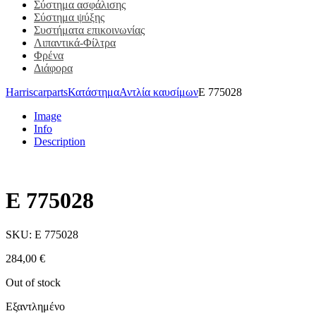
Σύστημα ασφάλισης
Σύστημα ψύξης
Συστήματα επικοινωνίας
Λιπαντικά-Φίλτρα
Φρένα
Διάφορα
Harriscarparts
Κατάστημα
Αντλία καυσίμων
E 775028
Image
Info
Description
E 775028
SKU:
E 775028
284,00
€
Out of stock
Εξαντλημένο