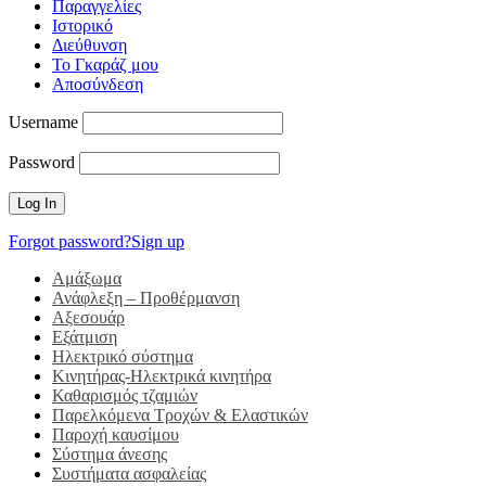
Παραγγελίες
Ιστορικό
Διεύθυνση
Το Γκαράζ μου
Αποσύνδεση
Username
Password
Forgot password?
Sign up
Αμάξωμα
Ανάφλεξη – Προθέρμανση
Αξεσουάρ
Εξάτμιση
Ηλεκτρικό σύστημα
Κινητήρας-Ηλεκτρικά κινητήρα
Καθαρισμός τζαμιών
Παρελκόμενα Τροχών & Ελαστικών
Παροχή καυσίμου
Σύστημα άνεσης
Συστήματα ασφαλείας