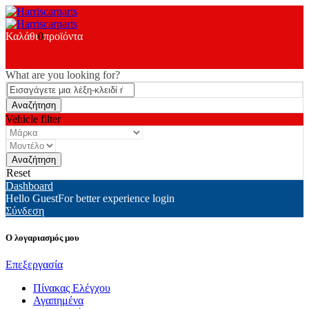
Καλάθι
0
προϊόντα
What are you looking for?
Vehicle filter
Reset
Dashboard
Hello Guest
For better experience login
Σύνδεση
Ο λογαριασμός μου
Επεξεργασία
Πίνακας Ελέγχου
Αγαπημένα