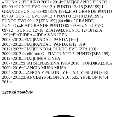
– DUNA|2. FIORINO 2007> 2014:::FIAT|GRANDE PUNTO
05>09 +PUNTO EVO 09>12 + PUNTO 12>18 [ZFA199]|1.
GRANDE PUNTO 05>09 [ZFA 199]:::FIAT|GRANDE PUNTO
05>09 +PUNTO EVO 09>12 + PUNTO 12>18 [ZFA199]|2.
PUNTO EVO 09>12 [ZFA 199] (facelift of GRANDE
PUNTO):::FIAT|GRANDE PUNTO 05>09 +PUNTO EVO
09>12 + PUNTO 12>18 [ZFA199]|3. PUNTO 12>18 [ZFA
199]:::FIAT|IDEA – IDEA VAN|IDEA
2003>2012:::FIAT|PANDA|2. PANDA [169]
2003>2012:::FIAT|PANDA|3. PANDA [312, 319]
2012>2023:::FIAT|PUNTO|4. PUNTO EVO [ZFA 199]
2009>2012 facelift του G:::FIAT|PUNTO|5. PUNTO [ZFA 199]
2012>2018:::FIAT|LINEA|LINEA
2007>2011:::FIAT|SIENA|SIENA 1996>2016:::FORD|KA|2. KA
2009>2016:::LANCIA|MUSA|MUSA
2004>2012:::LANCIA|YPSILON , Y10 , A|4. YPSILON [843]
2006>2011:::LANCIA|YPSILON , Y10 , A|5. YPSILON [846]
2011>
Σχετικά προϊόντα