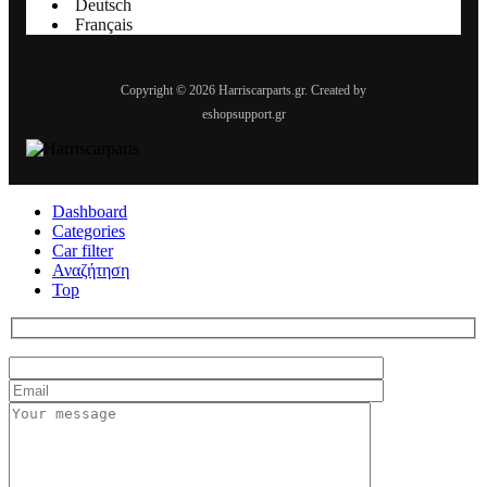
Deutsch
Français
Copyright © 2026 Harriscarparts.gr. Created by
eshopsupport.gr
Dashboard
Categories
Car filter
Αναζήτηση
Top