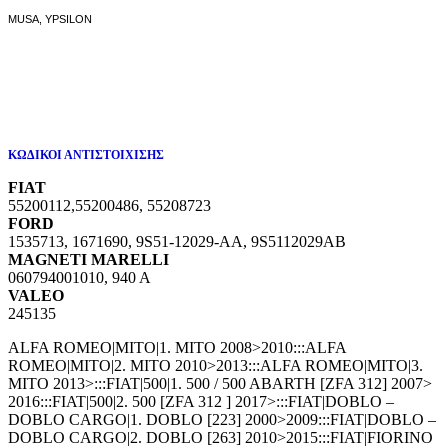
MUSA,
YPSILON
ΚΩΔΙΚΟΙ ΑΝΤΙΣΤΟΙΧΙΣΗΣ
FIAT
55200112,
55200486,
55208723
FORD
1535713,
1671690,
9S51-12029-AA,
9S5112029AB
MAGNETI MARELLI
060794001010,
940 A
VALEO
245135
ALFA ROMEO|MITO|1. MITO 2008>2010:::ALFA
ROMEO|MITO|2. MITO 2010>2013:::ALFA ROMEO|MITO|3.
MITO 2013>:::FIAT|500|1. 500 / 500 ABARTH [ZFA 312] 2007>
2016:::FIAT|500|2. 500 [ZFA 312 ] 2017>:::FIAT|DOBLO –
DOBLO CARGO|1. DOBLO [223] 2000>2009:::FIAT|DOBLO –
DOBLO CARGO|2. DOBLO [263] 2010>2015:::FIAT|FIORINO