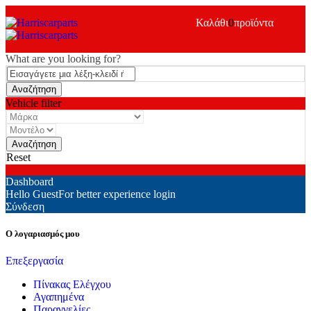
Καλάθι
0
προϊόντα
What are you looking for?
Vehicle filter
Reset
Dashboard
Hello Guest
For better experience login
Σύνδεση
Ο λογαριασμός μου
Επεξεργασία
Πίνακας Ελέγχου
Αγαπημένα
Παραγγελίες