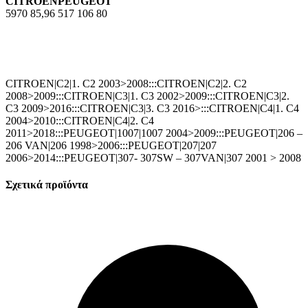
CITROENPEUGEOT
5970 85,
96 517 106 80
CITROEN|C2|1. C2 2003>2008:::CITROEN|C2|2. C2
2008>2009:::CITROEN|C3|1. C3 2002>2009:::CITROEN|C3|2.
C3 2009>2016:::CITROEN|C3|3. C3 2016>:::CITROEN|C4|1. C4
2004>2010:::CITROEN|C4|2. C4
2011>2018:::PEUGEOT|1007|1007 2004>2009:::PEUGEOT|206 –
206 VAN|206 1998>2006:::PEUGEOT|207|207
2006>2014:::PEUGEOT|307- 307SW – 307VAN|307 2001 > 2008
Σχετικά προϊόντα