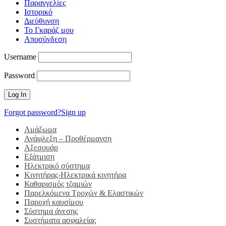
Παραγγελίες
Ιστορικό
Διεύθυνση
Το Γκαράζ μου
Αποσύνδεση
Username
Password
Forgot password?
Sign up
Αμάξωμα
Ανάφλεξη – Προθέρμανση
Αξεσουάρ
Εξάτμιση
Ηλεκτρικό σύστημα
Κινητήρας-Ηλεκτρικά κινητήρα
Καθαρισμός τζαμιών
Παρελκόμενα Τροχών & Ελαστικών
Παροχή καυσίμου
Σύστημα άνεσης
Συστήματα ασφαλείας