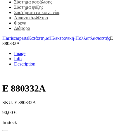
Σύστημα ασφάλισης
Σύστημα ψύξης
Συστήματα επικοινωνίας
Λιπαντικά-Φίλτρα
Φρένα
Διάφορα
Harriscarparts
Κατάστημα
Ηλεκτρονική-Πολλαπλασιαστής
E
880332A
Image
Info
Description
E 880332A
SKU:
E 880332A
90,00
€
In stock