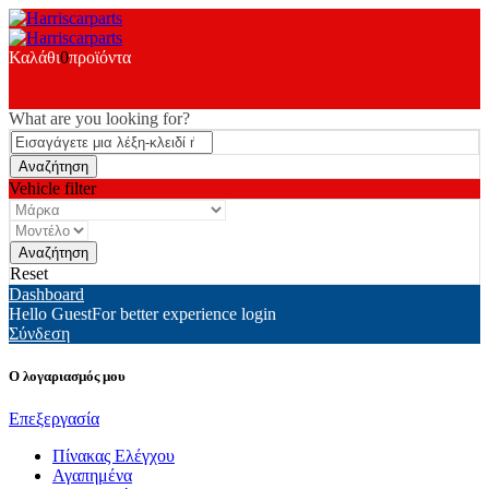
Καλάθι
0
προϊόντα
What are you looking for?
Vehicle filter
Reset
Dashboard
Hello Guest
For better experience login
Σύνδεση
Ο λογαριασμός μου
Επεξεργασία
Πίνακας Ελέγχου
Αγαπημένα