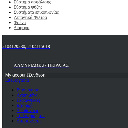
Σύστημα ασφάλισης
Σύστημα ψύξης
Συστήματα επικοινωνίας
Λιπαντικά-Φίλτρα
Φρένα
Διάφορα
2104129230, 2104115618
ΑΛΜΥΡΙΔΟΣ 27 ΠΕΙΡΑΙΑΣ
My account
Σύνδεση
Επεξεργασία
Επισκόπηση
Αγαπημένα
Παραγγελίες
Ιστορικό
Διευθύνσεις
Το Γκαράζ μου
Αποσύνδεση