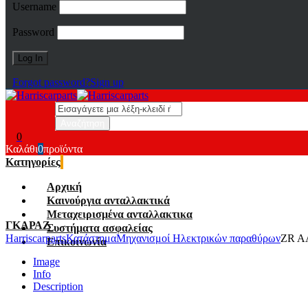
Username
Password
Forgot password?
Sign up
0
Καλάθι
0
προϊόντα
Κατηγορίες
Αρχική
Καινούργια ανταλλακτικά
Μεταχειρισμένα ανταλλακτικα
ΓΚΑΡΑΖ
Συστήματα ασφαλείας
Harriscarparts
Κατάστημα
Μηχανισμοί Ηλεκτρικών παραθύρων
ZR A
Επικοινωνία
Image
Info
Description