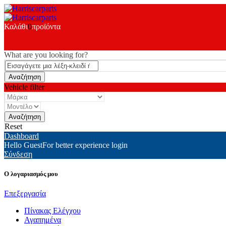
Καλάθι
0
προϊόντα
What are you looking for?
Vehicle filter
Reset
Dashboard
Hello Guest
For better experience login
Σύνδεση
Ο λογαριασμός μου
Επεξεργασία
Πίνακας Ελέγχου
Αγαπημένα