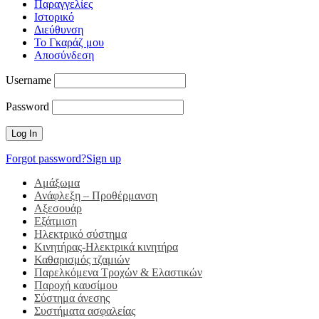
Παραγγελίες
Ιστορικό
Διεύθυνση
Το Γκαράζ μου
Αποσύνδεση
Username
Password
Forgot password?
Sign up
Αμάξωμα
Ανάφλεξη – Προθέρμανση
Αξεσουάρ
Εξάτμιση
Ηλεκτρικό σύστημα
Κινητήρας-Ηλεκτρικά κινητήρα
Καθαρισμός τζαμιών
Παρελκόμενα Τροχών & Ελαστικών
Παροχή καυσίμου
Σύστημα άνεσης
Συστήματα ασφαλείας