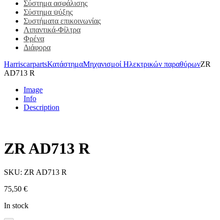
Σύστημα ασφάλισης
Σύστημα ψύξης
Συστήματα επικοινωνίας
Λιπαντικά-Φίλτρα
Φρένα
Διάφορα
Harriscarparts
Κατάστημα
Μηχανισμοί Ηλεκτρικών παραθύρων
ZR
AD713 R
Image
Info
Description
ZR AD713 R
SKU:
ZR AD713 R
75,50
€
In stock