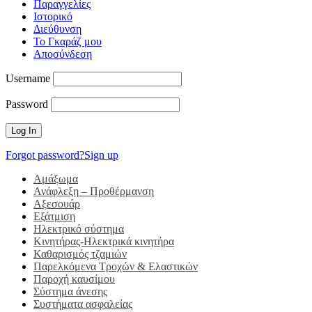
Παραγγελίες
Ιστορικό
Διεύθυνση
Το Γκαράζ μου
Αποσύνδεση
Username
Password
Forgot password?
Sign up
Αμάξωμα
Ανάφλεξη – Προθέρμανση
Αξεσουάρ
Εξάτμιση
Ηλεκτρικό σύστημα
Κινητήρας-Ηλεκτρικά κινητήρα
Καθαρισμός τζαμιών
Παρελκόμενα Τροχών & Ελαστικών
Παροχή καυσίμου
Σύστημα άνεσης
Συστήματα ασφαλείας