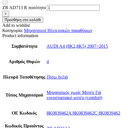
-
ZR AD713 R ποσότητα
+
Προσθήκη στο καλάθι
Add to wishlist
Κατηγορία:
Μηχανισμοί Ηλεκτρικών παραθύρων
Product information
Συμβατότητα
AUDI A4 (8K2,8K5) 2007>2015
Αριθμός Θυρών
4
Πλευρά Τοποθέτησης
Πίσω δεξιά
Μηχανισμός χωρίς Μοτέρ Γιά
Τύπος Μηχανισμού
εργοστασιακό μοτέρ (comfort)
ΟΕ Κωδικός
8K0839462A 8K0839462C 8K0839462
Κωδικός Προιόντος