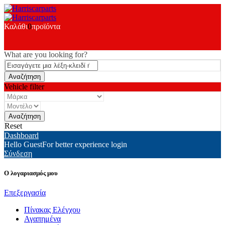
Καλάθι
0
προϊόντα
What are you looking for?
Vehicle filter
Reset
Dashboard
Hello Guest
For better experience login
Σύνδεση
Ο λογαριασμός μου
Επεξεργασία
Πίνακας Ελέγχου
Αγαπημένα