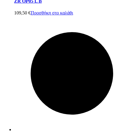
ZR OP05 L B
109,50
€
Προσθήκη στο καλάθι