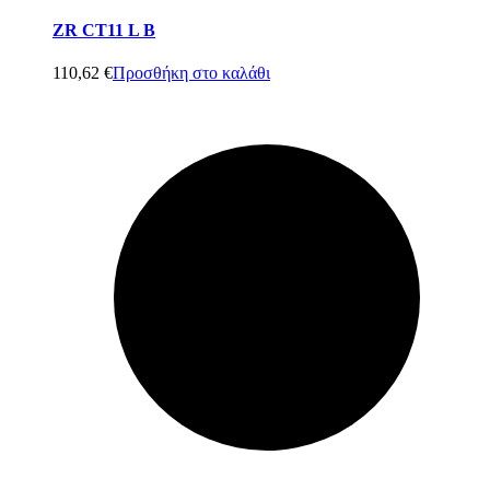
ZR CT11 L B
110,62
€
Προσθήκη στο καλάθι