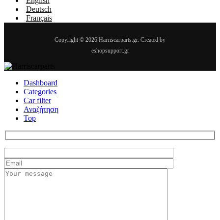
English
Deutsch
Français
Copyright © 2026 Harriscarparts.gr. Created by
eshopsupport.gr
Dashboard
Categories
Car filter
Αναζήτηση
Top