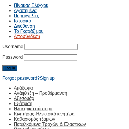
Πίνακας Ελέγχου
Αγαπημένα
Παραγγελίες
Ιστορικό
Διεύθυνση
Το Γκαράζ μου
Αποσύνδεση
Username
Password
Forgot password?
Sign up
Αμάξωμα
Ανάφλεξη – Προθέρμανση
Αξεσουάρ
Εξάτμιση
Ηλεκτρικό σύστημα
Κινητήρας-Ηλεκτρικά κινητήρα
Καθαρισμός τζαμιών
Παρελκόμενα Τροχών & Ελαστικών