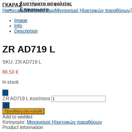
Συστήματα ασφαλείας
ΓΚΑΡΑΖ
Επικοινωνία
Harriscarparts
Κατάστημα
Μηχανισμοί Ηλεκτρικών παραθύρων
Image
Info
Description
ZR AD719 L
SKU:
ZR AD719 L
86,50
€
In stock
-
ZR AD719 L ποσότητα
+
Προσθήκη στο καλάθι
Add to wishlist
Κατηγορία:
Μηχανισμοί Ηλεκτρικών παραθύρων
Product information