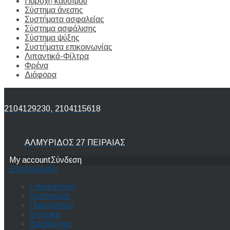
Παροχή καυσίμου
Σύστημα άνεσης
Συστήματα ασφαλείας
Σύστημα ασφάλισης
Σύστημα ψύξης
Συστήματα επικοινωνίας
Λιπαντικά-Φίλτρα
Φρένα
Διάφορα
2104129230, 2104115618
ΑΛΜΥΡΙΔΟΣ 27 ΠΕΙΡΑΙΑΣ
My account
Σύνδεση
Επεξεργασία
Επισκόπηση
Αγαπημένα
Παραγγελίες
Ιστορικό
Διευθύνσεις