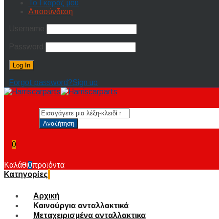
Το Γκαράζ μου
Αποσύνδεση
Username
Password
Forgot password?
Sign up
0
Καλάθι
0
προϊόντα
Κατηγορίες
Αρχική
Καινούργια ανταλλακτικά
Μεταχειρισμένα ανταλλακτικα