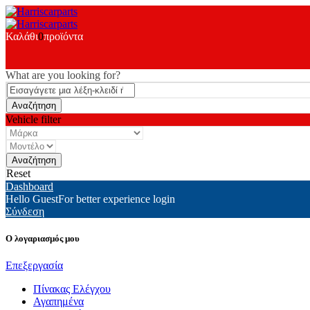
Καλάθι
0
προϊόντα
What are you looking for?
Vehicle filter
Reset
Dashboard
Hello Guest
For better experience login
Σύνδεση
Ο λογαριασμός μου
Επεξεργασία
Πίνακας Ελέγχου
Αγαπημένα