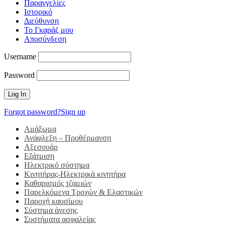
Παραγγελίες
Ιστορικό
Διεύθυνση
Το Γκαράζ μου
Αποσύνδεση
Username
Password
Forgot password?
Sign up
Αμάξωμα
Ανάφλεξη – Προθέρμανση
Αξεσουάρ
Εξάτμιση
Ηλεκτρικό σύστημα
Κινητήρας-Ηλεκτρικά κινητήρα
Καθαρισμός τζαμιών
Παρελκόμενα Τροχών & Ελαστικών
Παροχή καυσίμου
Σύστημα άνεσης
Συστήματα ασφαλείας