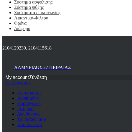
Σύστημα ασφάλισης
Σύστημα ψύξης
Συστήματα επικοινωνίας
Λιπαντικά-Φίλτρα
Φρένα
Διάφορα
2104129230, 2104115618
ΑΛΜΥΡΙΔΟΣ 27 ΠΕΙΡΑΙΑΣ
My account
Σύνδεση
Επεξεργασία
Επισκόπηση
Αγαπημένα
Παραγγελίες
Ιστορικό
Διευθύνσεις
Το Γκαράζ μου
Αποσύνδεση