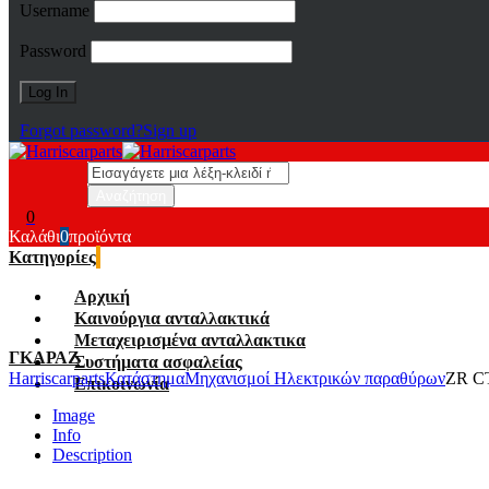
Username
Password
Forgot password?
Sign up
0
Καλάθι
0
προϊόντα
Κατηγορίες
Αρχική
Καινούργια ανταλλακτικά
Μεταχειρισμένα ανταλλακτικα
ΓΚΑΡΑΖ
Συστήματα ασφαλείας
Harriscarparts
Κατάστημα
Μηχανισμοί Ηλεκτρικών παραθύρων
ZR C
Επικοινωνία
Image
Info
Description