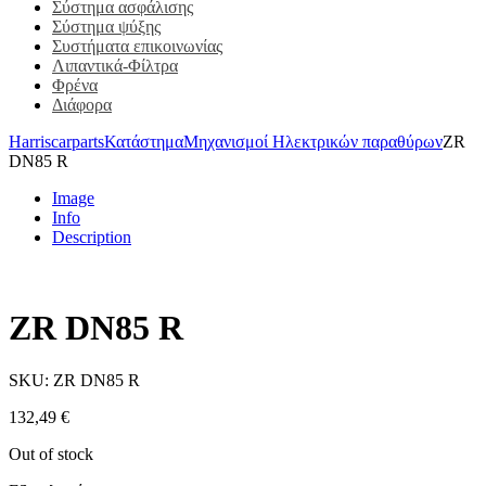
Σύστημα ασφάλισης
Σύστημα ψύξης
Συστήματα επικοινωνίας
Λιπαντικά-Φίλτρα
Φρένα
Διάφορα
Harriscarparts
Κατάστημα
Μηχανισμοί Ηλεκτρικών παραθύρων
ZR
DN85 R
Image
Info
Description
ZR DN85 R
SKU:
ZR DN85 R
132,49
€
Out of stock