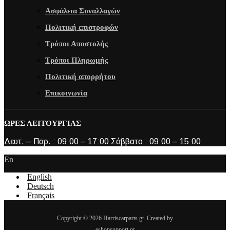
Ασφάλεια Συναλλαγών
Πολιτική επιστροφών
Τρόποι Αποστολής
Τρόποι Πληρωμής
Πολιτική απορρήτου
Επικοινωνία
ΩΡΕΣ ΛΕΙΤΟΥΡΓΙΑΣ
Δευτ. – Παρ. : 09:00 – 17:00 Σάββατο : 09:00 – 15:00
En
English
Deutsch
Français
Copyright © 2026 Harriscarparts.gr. Created by
eshopsupport.gr