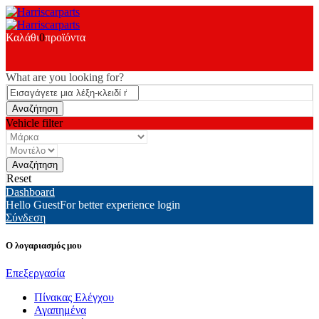
Καλάθι
0
προϊόντα
What are you looking for?
Vehicle filter
Reset
Dashboard
Hello Guest
For better experience login
Σύνδεση
Ο λογαριασμός μου
Επεξεργασία
Πίνακας Ελέγχου
Αγαπημένα