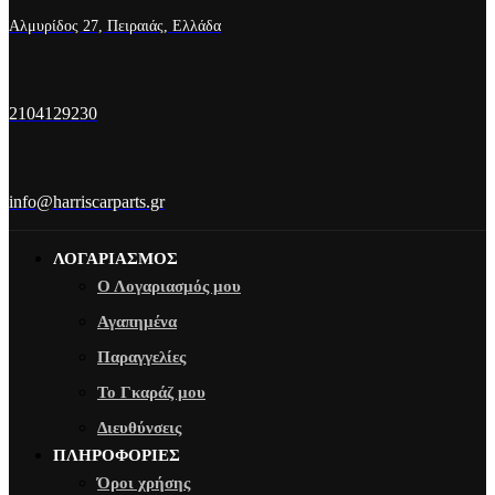
Αλμυρίδος 27, Πειραιάς, Ελλάδα
2104129230
info@harriscarparts.gr
ΛΟΓΑΡΙΑΣΜΟΣ
Ο Λογαριασμός μου
Αγαπημένα
Παραγγελίες
Το Γκαράζ μου
Διευθύνσεις
ΠΛΗΡΟΦΟΡΙΕΣ
Όροι χρήσης