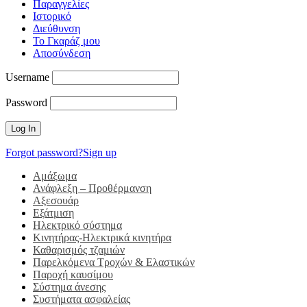
Παραγγελίες
Ιστορικό
Διεύθυνση
Το Γκαράζ μου
Αποσύνδεση
Username
Password
Forgot password?
Sign up
Αμάξωμα
Ανάφλεξη – Προθέρμανση
Αξεσουάρ
Εξάτμιση
Ηλεκτρικό σύστημα
Κινητήρας-Ηλεκτρικά κινητήρα
Καθαρισμός τζαμιών
Παρελκόμενα Τροχών & Ελαστικών
Παροχή καυσίμου
Σύστημα άνεσης
Συστήματα ασφαλείας