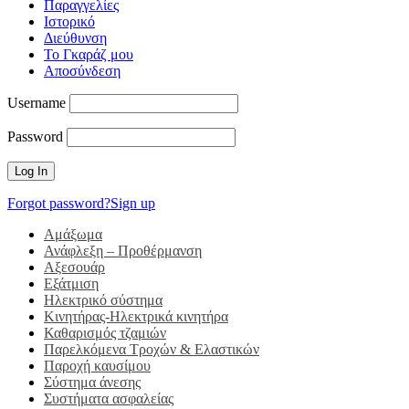
Παραγγελίες
Ιστορικό
Διεύθυνση
Το Γκαράζ μου
Αποσύνδεση
Username
Password
Forgot password?
Sign up
Αμάξωμα
Ανάφλεξη – Προθέρμανση
Αξεσουάρ
Εξάτμιση
Ηλεκτρικό σύστημα
Κινητήρας-Ηλεκτρικά κινητήρα
Καθαρισμός τζαμιών
Παρελκόμενα Τροχών & Ελαστικών
Παροχή καυσίμου
Σύστημα άνεσης
Συστήματα ασφαλείας