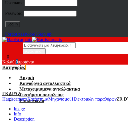
Username
Password
Forgot password?
Sign up
0
Καλάθι
0
προϊόντα
Κατηγορίες
Αρχική
Καινούργια ανταλλακτικά
Μεταχειρισμένα ανταλλακτικα
ΓΚΑΡΑΖ
Συστήματα ασφαλείας
Harriscarparts
Κατάστημα
Μηχανισμοί Ηλεκτρικών παραθύρων
ZR D
Επικοινωνία
Image
Info
Description