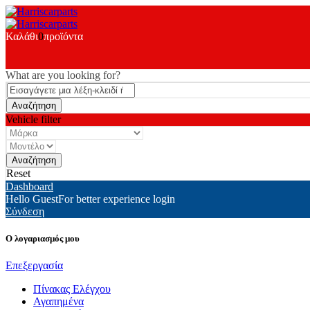
Καλάθι
0
προϊόντα
What are you looking for?
Vehicle filter
Reset
Dashboard
Hello Guest
For better experience login
Σύνδεση
Ο λογαριασμός μου
Επεξεργασία
Πίνακας Ελέγχου
Αγαπημένα