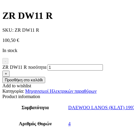
ZR DW11 R
SKU:
ZR DW11 R
100,50
€
In stock
-
ZR DW11 R ποσότητα
+
Προσθήκη στο καλάθι
Add to wishlist
Κατηγορία:
Μηχανισμοί Ηλεκτρικών παραθύρων
Product information
Συμβατότητα
DAEWOO LANOS (KLAT) 199
Αριθμός Θυρών
4