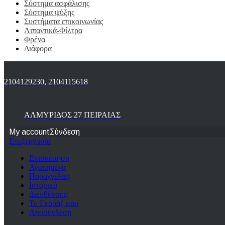
Σύστημα ασφάλισης
Σύστημα ψύξης
Συστήματα επικοινωνίας
Λιπαντικά-Φίλτρα
Φρένα
Διάφορα
2104129230, 2104115618
ΑΛΜΥΡΙΔΟΣ 27 ΠΕΙΡΑΙΑΣ
My account
Σύνδεση
Επεξεργασία
Επισκόπηση
Αγαπημένα
Παραγγελίες
Ιστορικό
Διευθύνσεις
Το Γκαράζ μου
Αποσύνδεση