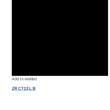
Add to wishlist
ZR CT12 L B