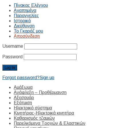
Πίνακας Ελέγχου
Αγαπημένα
Παραγγελίες
Ιστορικό
Διεύθυνση
Το Γκαράζ μου
Αποσύνδεση
Username
Password
Forgot password?
Sign up
Αμάξωμα
Ανάφλεξη – Προθέρμανση
Αξεσουάρ
Εξάτμιση
Ηλεκτρικό σύστημα
Κινητήρας-Ηλεκτρικά κινητήρα
Καθαρισμός τζαμιών
Παρελκόμενα Τροχών & Ελαστικών