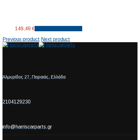
149,49
€
Προσθήκη στο καλάθι
Previous product
Next product
Αλμυρίδος 27, Πειραιάς, Ελλάδα
2104129230
info@harriscarparts.gr