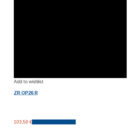
Add to wishlist
ZR OP26 R
103,50
€
Προσθήκη στο καλάθι