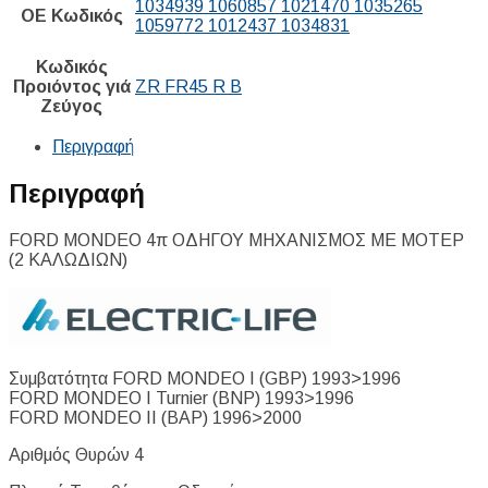
1034939 1060857 1021470 1035265
ΟΕ Κωδικός
1059772 1012437 1034831
Κωδικός
Προιόντος γιά
ZR FR45 R B
Ζεύγος
Περιγραφή
Περιγραφή
FORD MONDEO 4π ΟΔΗΓΟΥ ΜΗΧΑNΙΣΜΟΣ ΜΕ ΜΟΤΕΡ
(2 ΚΑΛΩΔΙΩΝ)
Συμβατότητα FORD MONDEO I (GBP) 1993>1996
FORD MONDEO I Turnier (BNP) 1993>1996
FORD MONDEO II (BAP) 1996>2000
Αριθμός Θυρών 4