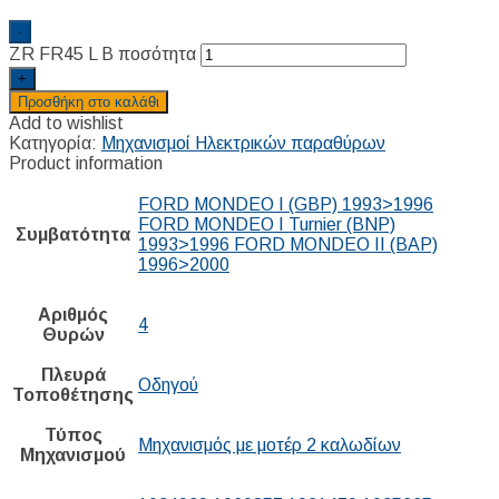
-
ZR FR45 L B ποσότητα
+
Προσθήκη στο καλάθι
Add to wishlist
Κατηγορία:
Μηχανισμοί Ηλεκτρικών παραθύρων
Product information
FORD MONDEO I (GBP) 1993>1996
FORD MONDEO I Turnier (BNP)
Συμβατότητα
1993>1996 FORD MONDEO II (BAP)
1996>2000
Αριθμός
4
Θυρών
Πλευρά
Οδηγού
Τοποθέτησης
Τύπος
Μηχανισμός με μοτέρ 2 καλωδίων
Μηχανισμού