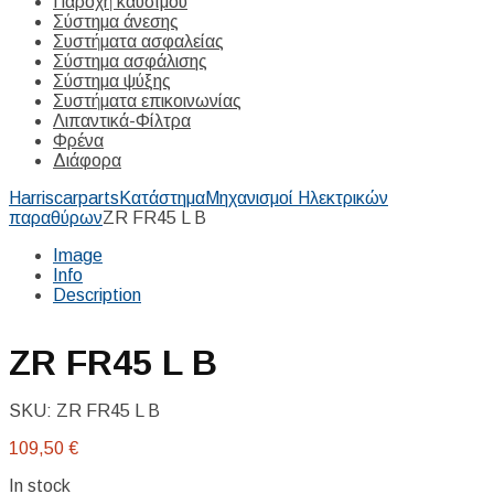
Παροχή καυσίμου
Σύστημα άνεσης
Συστήματα ασφαλείας
Σύστημα ασφάλισης
Σύστημα ψύξης
Συστήματα επικοινωνίας
Λιπαντικά-Φίλτρα
Φρένα
Διάφορα
Harriscarparts
Κατάστημα
Μηχανισμοί Ηλεκτρικών
παραθύρων
ZR FR45 L B
Image
Info
Description
ZR FR45 L B
SKU:
ZR FR45 L B
109,50
€
In stock