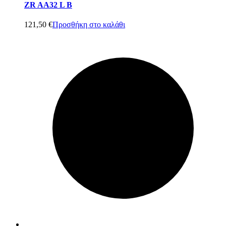
ZR AA32 L B
121,50
€
Προσθήκη στο καλάθι