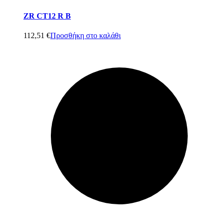
ZR CT12 R B
112,51
€
Προσθήκη στο καλάθι