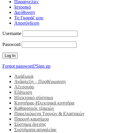
Παραγγελίες
Ιστορικό
Διεύθυνση
Το Γκαράζ μου
Αποσύνδεση
Username
Password
Forgot password?
Sign up
Αμάξωμα
Ανάφλεξη – Προθέρμανση
Αξεσουάρ
Εξάτμιση
Ηλεκτρικό σύστημα
Κινητήρας-Ηλεκτρικά κινητήρα
Καθαρισμός τζαμιών
Παρελκόμενα Τροχών & Ελαστικών
Παροχή καυσίμου
Σύστημα άνεσης
Συστήματα ασφαλείας