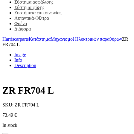
Σύστημα ασφάλισης
Σύστημα ψύξης
Συστήματα επικοινωνίας
Λιπαντικά-Φίλτρα
Φρένα
Διάφορα
Harriscarparts
Κατάστημα
Μηχανισμοί Ηλεκτρικών παραθύρων
ZR
FR704 L
Image
Info
Description
ZR FR704 L
SKU:
ZR FR704 L
73,49
€
In stock