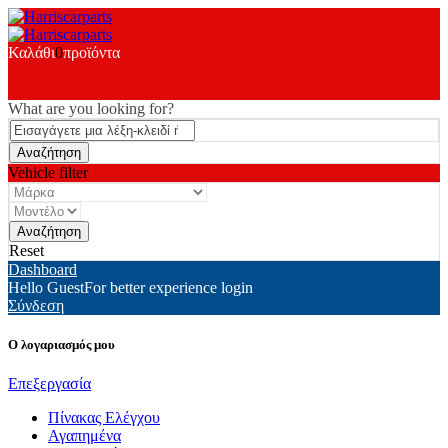
Καλάθι
0
προϊόντα
What are you looking for?
Vehicle filter
Reset
Dashboard
Hello Guest
For better experience login
Σύνδεση
Ο λογαριασμός μου
Επεξεργασία
Πίνακας Ελέγχου
Αγαπημένα