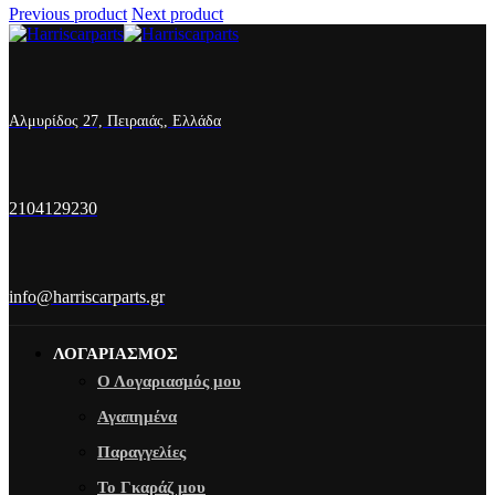
Previous product
Next product
Αλμυρίδος 27, Πειραιάς, Ελλάδα
2104129230
info@harriscarparts.gr
ΛΟΓΑΡΙΑΣΜΟΣ
Ο Λογαριασμός μου
Αγαπημένα
Παραγγελίες
Το Γκαράζ μου