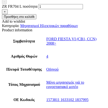
-
ZR FR704 L ποσότητα
+
Προσθήκη στο καλάθι
Add to wishlist
Κατηγορία:
Μηχανισμοί Ηλεκτρικών παραθύρων
Product information
FORD FIESTA VI (CB1, CCN)
Συμβατότητα
2008>
Αριθμός Θυρών
4
Πλευρά Τοποθέτησης
Οδηγού
Μόνο μηχανισμός γιά το
Τύπος Μηχανισμού
εργοστασιακό μοτέρ
ΟΕ Κωδικός
1573811 1633102 1837995