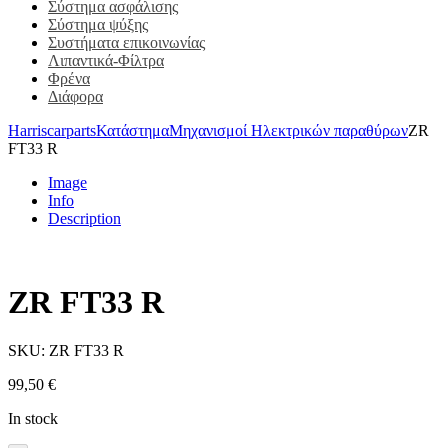
Σύστημα ασφάλισης
Σύστημα ψύξης
Συστήματα επικοινωνίας
Λιπαντικά-Φίλτρα
Φρένα
Διάφορα
Harriscarparts
Κατάστημα
Μηχανισμοί Ηλεκτρικών παραθύρων
ZR
FT33 R
Image
Info
Description
ZR FT33 R
SKU:
ZR FT33 R
99,50
€
In stock