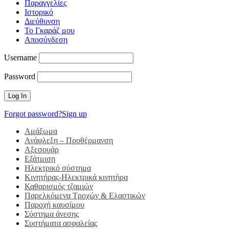
Παραγγελίες
Ιστορικό
Διεύθυνση
Το Γκαράζ μου
Αποσύνδεση
Username
Password
Forgot password?
Sign up
Αμάξωμα
Ανάφλεξη – Προθέρμανση
Αξεσουάρ
Εξάτμιση
Ηλεκτρικό σύστημα
Κινητήρας-Ηλεκτρικά κινητήρα
Καθαρισμός τζαμιών
Παρελκόμενα Τροχών & Ελαστικών
Παροχή καυσίμου
Σύστημα άνεσης
Συστήματα ασφαλείας