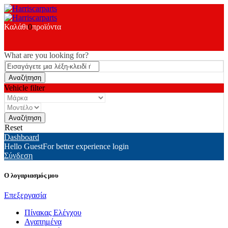
Καλάθι
0
προϊόντα
What are you looking for?
Vehicle filter
Reset
Dashboard
Hello Guest
For better experience login
Σύνδεση
Ο λογαριασμός μου
Επεξεργασία
Πίνακας Ελέγχου
Αγαπημένα