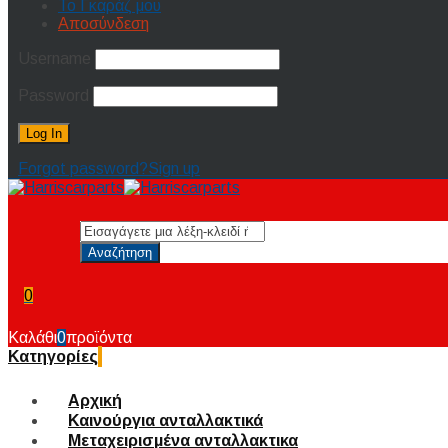
Το Γκαράζ μου
Αποσύνδεση
Username
Password
Forgot password?
Sign up
0
Καλάθι
0
προϊόντα
Κατηγορίες
Αρχική
Καινούργια ανταλλακτικά
Μεταχειρισμένα ανταλλακτικα