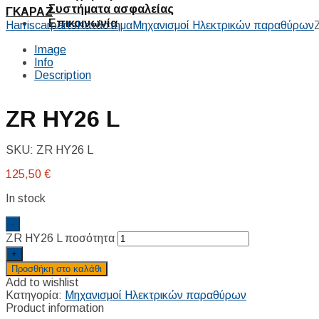
Συστήματα ασφαλείας
ΓΚΑΡΑΖ
Επικοινωνία
Harriscarparts
Κατάστημα
Μηχανισμοί Ηλεκτρικών παραθύρων
Image
Info
Description
ZR HY26 L
SKU:
ZR HY26 L
125,50
€
In stock
-
ZR HY26 L ποσότητα
+
Προσθήκη στο καλάθι
Add to wishlist
Κατηγορία:
Μηχανισμοί Ηλεκτρικών παραθύρων
Product information