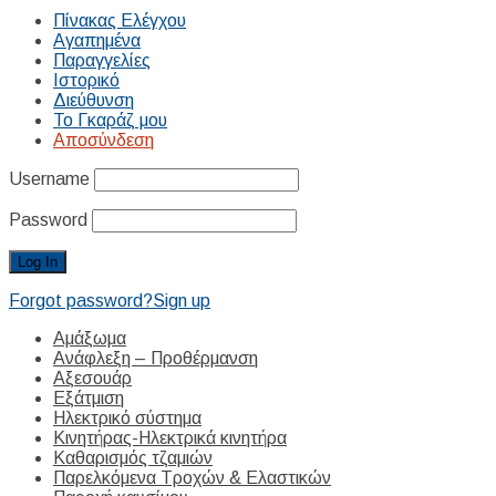
Πίνακας Ελέγχου
Αγαπημένα
Παραγγελίες
Ιστορικό
Διεύθυνση
Το Γκαράζ μου
Αποσύνδεση
Username
Password
Forgot password?
Sign up
Αμάξωμα
Ανάφλεξη – Προθέρμανση
Αξεσουάρ
Εξάτμιση
Ηλεκτρικό σύστημα
Κινητήρας-Ηλεκτρικά κινητήρα
Καθαρισμός τζαμιών
Παρελκόμενα Τροχών & Ελαστικών