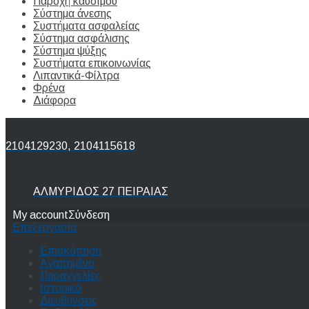
Παροχή καυσίμου
Σύστημα άνεσης
Συστήματα ασφαλείας
Σύστημα ασφάλισης
Σύστημα ψύξης
Συστήματα επικοινωνίας
Λιπαντικά-Φίλτρα
Φρένα
Διάφορα
2104129230, 2104115618
ΑΛΜΥΡΙΔΟΣ 27 ΠΕΙΡΑΙΑΣ
My account
Σύνδεση
Επεξεργασία
Επισκόπηση
Αγαπημένα
Παραγγελίες
Ιστορικό
Διευθύνσεις