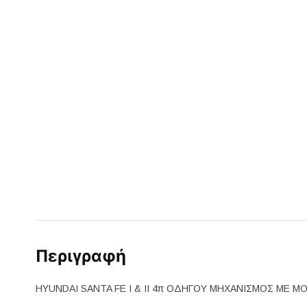
Περιγραφή
HYUNDAI SANTA FE I & II 4π ΟΔΗΓΟΥ ΜΗΧANIΣΜΟΣ ΜΕ Μ