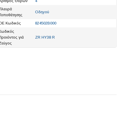
Αριθμός Θυρών
4
Πλευρά
Οδηγού
Τοποθέτησης
ΟΕ Κωδικός
824502B000
Κωδικός
Προιόντος γιά
ZR HY38 R
Ζεύγος