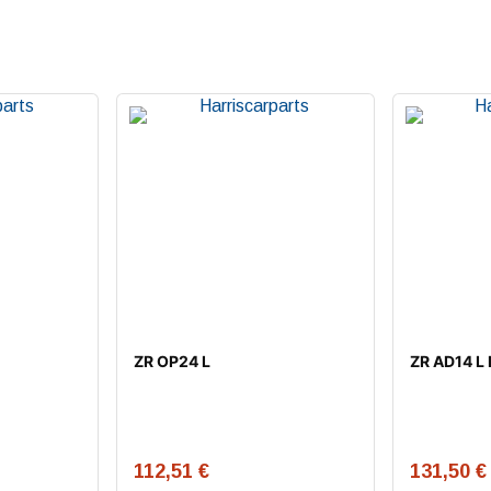
ZR OP24 L
ZR AD14 L 
112,51
€
131,50
€