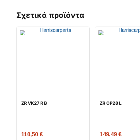
Σχετικά προϊόντα
ZR VK27 R B
ZR OP28 L
110,50
€
149,49
€