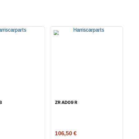
B
ZR AD09 R
106,50
€