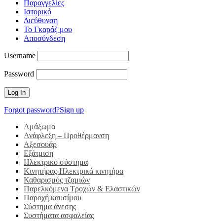
Παραγγελίες
Ιστορικό
Διεύθυνση
Το Γκαράζ μου
Αποσύνδεση
Username
Password
Forgot password?
Sign up
Αμάξωμα
Ανάφλεξη – Προθέρμανση
Αξεσουάρ
Εξάτμιση
Ηλεκτρικό σύστημα
Κινητήρας-Ηλεκτρικά κινητήρα
Καθαρισμός τζαμιών
Παρελκόμενα Τροχών & Ελαστικών
Παροχή καυσίμου
Σύστημα άνεσης
Συστήματα ασφαλείας