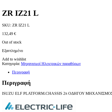
ZR IZ21 L
SKU:
ZR IZ21 L
132,49
€
Out of stock
Εξαντλημένο
Add to wishlist
Κατηγορία:
Μηχανισμοί Ηλεκτρικών παραθύρων
Περιγραφή
Περιγραφή
ISUZU ELF PLATFORM.CHASSIS 2π ΟΔΗΓΟΥ ΜΗΧΑΝΙΣΜΟ