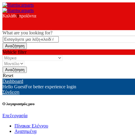
Καλάθι
0
προϊόντα
What are you looking for?
Vehicle filter
Reset
Dashboard
Hello Guest
For better experience login
Σύνδεση
Ο λογαριασμός μου
Επεξεργασία
Πίνακας Ελέγχου
Αγαπημένα