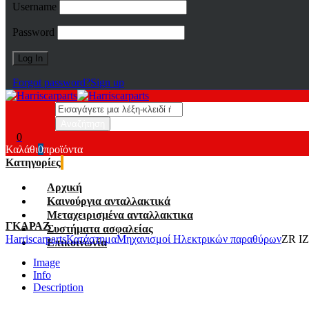
Username
Password
Forgot password?
Sign up
0
Καλάθι
0
προϊόντα
Κατηγορίες
Αρχική
Καινούργια ανταλλακτικά
Μεταχειρισμένα ανταλλακτικα
ΓΚΑΡΑΖ
Συστήματα ασφαλείας
Harriscarparts
Κατάστημα
Μηχανισμοί Ηλεκτρικών παραθύρων
ZR IZ
Επικοινωνία
Image
Info
Description