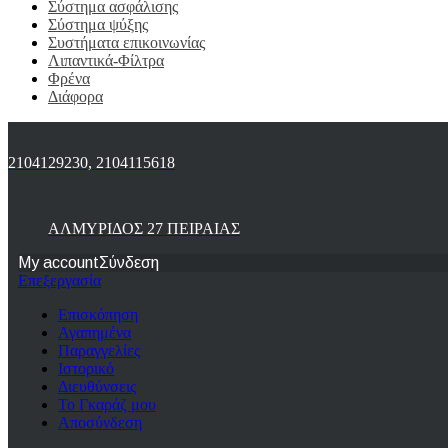
Σύστημα ασφάλισης
Σύστημα ψύξης
Συστήματα επικοινωνίας
Λιπαντικά-Φίλτρα
Φρένα
Διάφορα
2104129230, 2104115618
ΑΛΜΥΡΙΔΟΣ 27 ΠΕΙΡΑΙΑΣ
My account
Σύνδεση
Επεξεργασία
Επισκόπηση
Αγαπημένα
Παραγγελίες
Ιστορικό
Διευθύνσεις
Το Γκαράζ μου
Αποσύνδεση