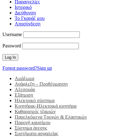
Παραγγελίες
Ιστορικό
Διεύθυνση
Το Γκαράζ μου
Αποσύνδεση
Username
Password
Forgot password?
Sign up
Αμάξωμα
Ανάφλεξη – Προθέρμανση
Αξεσουάρ
Εξάτμιση
Ηλεκτρικό σύστημα
Κινητήρας-Ηλεκτρικά κινητήρα
Καθαρισμός τζαμιών
Παρελκόμενα Τροχών & Ελαστικών
Παροχή καυσίμου
Σύστημα άνεσης
Συστήματα ασφαλείας