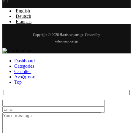
En
English
Deutsch
Français
Copyright © 2026 Harriscarparts.gr. Created by
eshopsupport.gr
Dashboard
Categories
Car filter
Αναζήτηση
Top