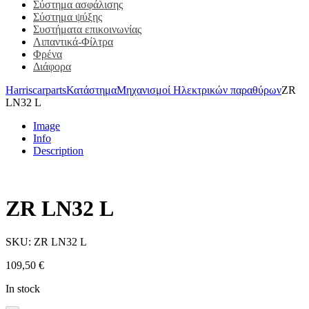
Σύστημα ασφάλισης
Σύστημα ψύξης
Συστήματα επικοινωνίας
Λιπαντικά-Φίλτρα
Φρένα
Διάφορα
Harriscarparts
Κατάστημα
Μηχανισμοί Ηλεκτρικών παραθύρων
ZR
LN32 L
Image
Info
Description
ZR LN32 L
SKU:
ZR LN32 L
109,50
€
In stock