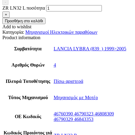
-
ZR LN32 L ποσότητα
+
Προσθήκη στο καλάθι
Add to wishlist
Κατηγορία:
Μηχανισμοί Ηλεκτρικών παραθύρων
Product information
Συμβατότητα
LANCIA LYBRA (839_) 1999>2005
Αριθμός Θυρών
4
Πλευρά Τοποθέτησης
Πίσω αριστερά
Τύπος Μηχανισμού
Μηχανισμός με Μοτέρ
46760390 46790323 46808309
ΟΕ Κωδικός
46790329 46843353
Κωδικός Προιόντος γιά