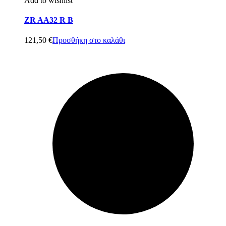
Add to wishlist
ZR AA32 R B
121,50
€
Προσθήκη στο καλάθι