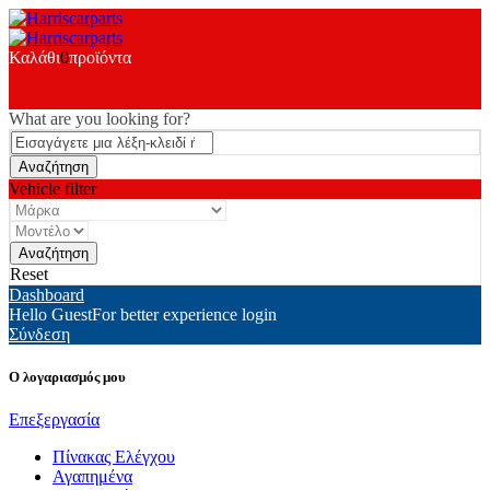
Καλάθι
0
προϊόντα
What are you looking for?
Vehicle filter
Reset
Dashboard
Hello Guest
For better experience login
Σύνδεση
Ο λογαριασμός μου
Επεξεργασία
Πίνακας Ελέγχου
Αγαπημένα