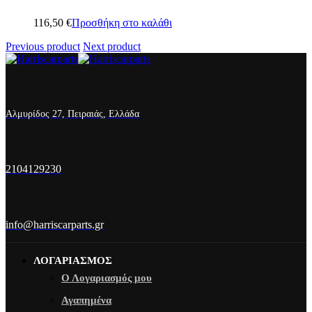
116,50
€
Προσθήκη στο καλάθι
Previous product
Next product
Αλμυρίδος 27, Πειραιάς, Ελλάδα
2104129230
info@harriscarparts.gr
ΛΟΓΑΡΙΑΣΜΟΣ
Ο Λογαριασμός μου
Αγαπημένα