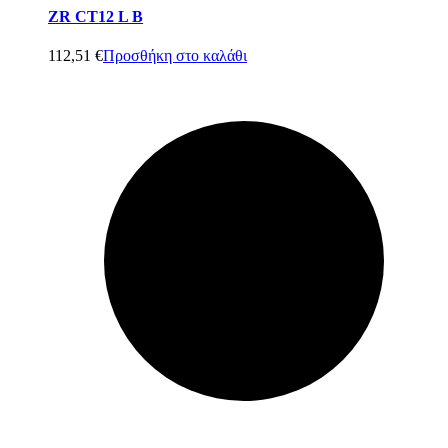
ZR CT12 L B
112,51
€
Προσθήκη στο καλάθι