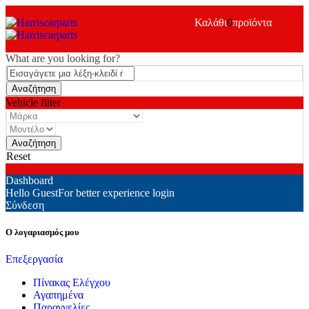
Καλάθι
0
προϊόντα
What are you looking for?
Vehicle filter
Reset
Dashboard
Hello Guest
For better experience login
Σύνδεση
Ο λογαριασμός μου
Επεξεργασία
Πίνακας Ελέγχου
Αγαπημένα
Παραγγελίες