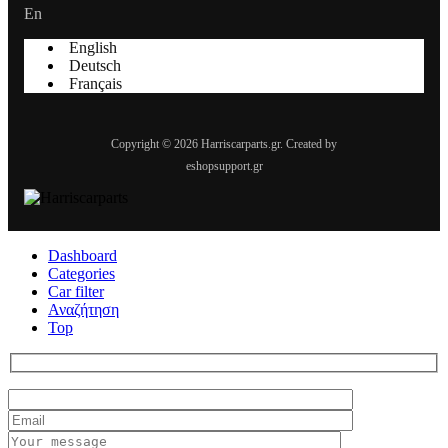
En
English
Deutsch
Français
Copyright © 2026 Harriscarparts.gr. Created by
eshopsupport.gr
Dashboard
Categories
Car filter
Αναζήτηση
Top