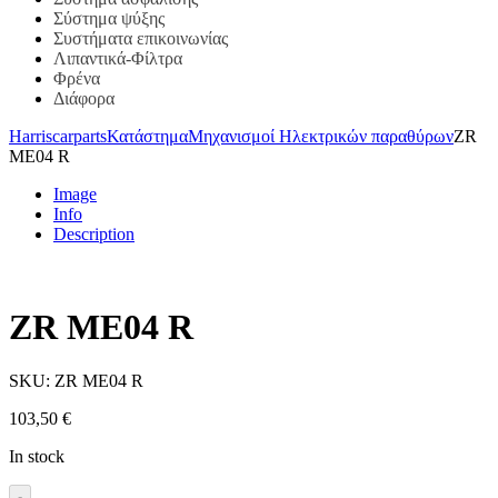
Σύστημα ψύξης
Συστήματα επικοινωνίας
Λιπαντικά-Φίλτρα
Φρένα
Διάφορα
Harriscarparts
Κατάστημα
Μηχανισμοί Ηλεκτρικών παραθύρων
ZR
ME04 R
Image
Info
Description
ZR ME04 R
SKU:
ZR ME04 R
103,50
€
In stock
-