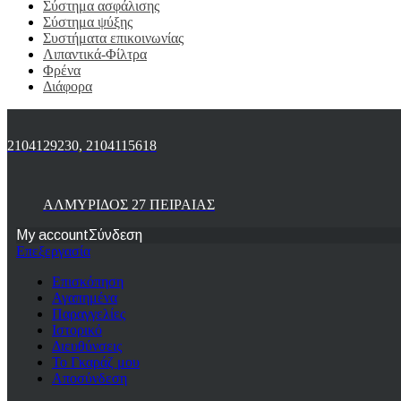
Σύστημα ασφάλισης
Σύστημα ψύξης
Συστήματα επικοινωνίας
Λιπαντικά-Φίλτρα
Φρένα
Διάφορα
2104129230, 2104115618
ΑΛΜΥΡΙΔΟΣ 27 ΠΕΙΡΑΙΑΣ
My account
Σύνδεση
Επεξεργασία
Επισκόπηση
Αγαπημένα
Παραγγελίες
Ιστορικό
Διευθύνσεις
Το Γκαράζ μου
Αποσύνδεση