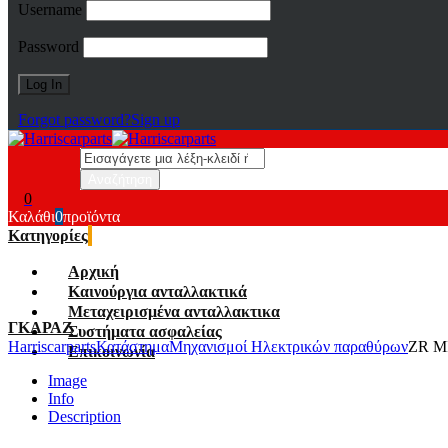
Username
Password
Forgot password?
Sign up
0
Καλάθι
0
προϊόντα
Κατηγορίες
Αρχική
Καινούργια ανταλλακτικά
Μεταχειρισμένα ανταλλακτικα
ΓΚΑΡΑΖ
Συστήματα ασφαλείας
Harriscarparts
Κατάστημα
Μηχανισμοί Ηλεκτρικών παραθύρων
ZR M
Επικοινωνία
Image
Info
Description