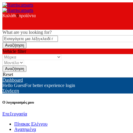
Καλάθι
0
προϊόντα
What are you looking for?
Vehicle filter
Reset
Dashboard
Hello Guest
For better experience login
Σύνδεση
Ο λογαριασμός μου
Επεξεργασία
Πίνακας Ελέγχου
Αγαπημένα