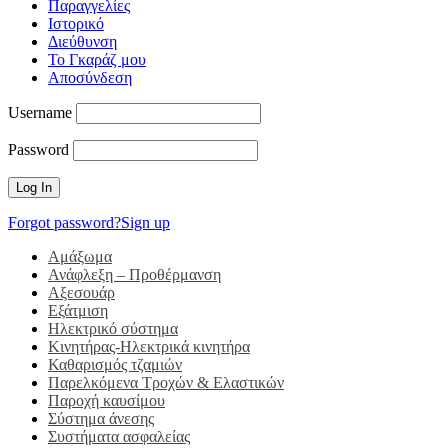
Παραγγελίες
Ιστορικό
Διεύθυνση
Το Γκαράζ μου
Αποσύνδεση
Username
Password
Forgot password?
Sign up
Αμάξωμα
Ανάφλεξη – Προθέρμανση
Αξεσουάρ
Εξάτμιση
Ηλεκτρικό σύστημα
Κινητήρας-Ηλεκτρικά κινητήρα
Καθαρισμός τζαμιών
Παρελκόμενα Τροχών & Ελαστικών
Παροχή καυσίμου
Σύστημα άνεσης
Συστήματα ασφαλείας