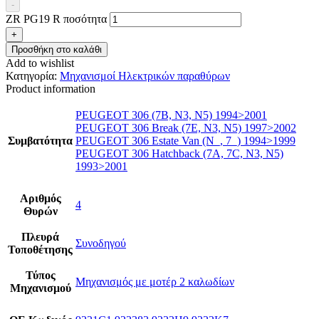
-
ZR PG19 R ποσότητα
+
Προσθήκη στο καλάθι
Add to wishlist
Κατηγορία:
Μηχανισμοί Ηλεκτρικών παραθύρων
Product information
PEUGEOT 306 (7B, N3, N5) 1994>2001
PEUGEOT 306 Break (7E, N3, N5) 1997>2002
Συμβατότητα
PEUGEOT 306 Estate Van (N_, 7_) 1994>1999
PEUGEOT 306 Hatchback (7A, 7C, N3, N5)
1993>2001
Αριθμός
4
Θυρών
Πλευρά
Συνοδηγού
Τοποθέτησης
Τύπος
Μηχανισμός με μοτέρ 2 καλωδίων
Μηχανισμού