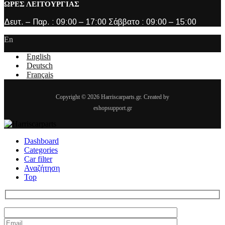
ΩΡΕΣ ΛΕΙΤΟΥΡΓΙΑΣ
Δευτ. – Παρ. : 09:00 – 17:00 Σάββατο : 09:00 – 15:00
En
English
Deutsch
Français
Copyright © 2026 Harriscarparts.gr. Created by
eshopsupport.gr
Dashboard
Categories
Car filter
Αναζήτηση
Top