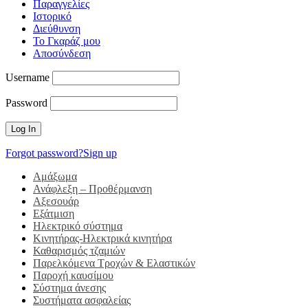
Παραγγελίες
Ιστορικό
Διεύθυνση
Το Γκαράζ μου
Αποσύνδεση
Username
Password
Forgot password?
Sign up
Αμάξωμα
Ανάφλεξη – Προθέρμανση
Αξεσουάρ
Εξάτμιση
Ηλεκτρικό σύστημα
Κινητήρας-Ηλεκτρικά κινητήρα
Καθαρισμός τζαμιών
Παρελκόμενα Τροχών & Ελαστικών
Παροχή καυσίμου
Σύστημα άνεσης
Συστήματα ασφαλείας