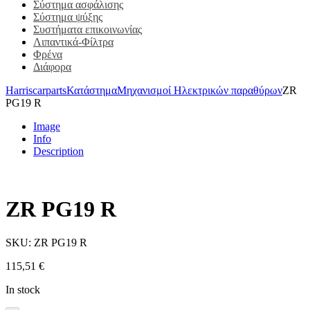
Σύστημα ασφάλισης
Σύστημα ψύξης
Συστήματα επικοινωνίας
Λιπαντικά-Φίλτρα
Φρένα
Διάφορα
Harriscarparts
Κατάστημα
Μηχανισμοί Ηλεκτρικών παραθύρων
ZR
PG19 R
Image
Info
Description
ZR PG19 R
SKU:
ZR PG19 R
115,51
€
In stock