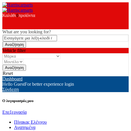
Καλάθι
0
προϊόντα
What are you looking for?
Vehicle filter
Reset
Dashboard
Hello Guest
For better experience login
Σύνδεση
Ο λογαριασμός μου
Επεξεργασία
Πίνακας Ελέγχου
Αγαπημένα