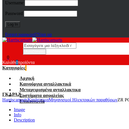
Username
Password
Forgot password?
Sign up
0
Καλάθι
0
προϊόντα
Κατηγορίες
Αρχική
Καινούργια ανταλλακτικά
Μεταχειρισμένα ανταλλακτικα
ΓΚΑΡΑΖ
Συστήματα ασφαλείας
Harriscarparts
Κατάστημα
Μηχανισμοί Ηλεκτρικών παραθύρων
ZR P
Επικοινωνία
Image
Info
Description