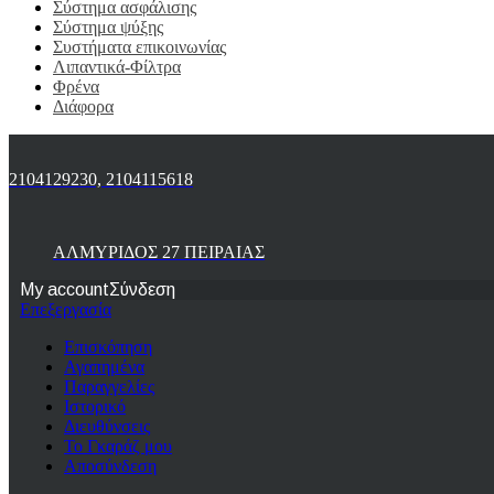
Σύστημα ασφάλισης
Σύστημα ψύξης
Συστήματα επικοινωνίας
Λιπαντικά-Φίλτρα
Φρένα
Διάφορα
2104129230, 2104115618
ΑΛΜΥΡΙΔΟΣ 27 ΠΕΙΡΑΙΑΣ
My account
Σύνδεση
Επεξεργασία
Επισκόπηση
Αγαπημένα
Παραγγελίες
Ιστορικό
Διευθύνσεις
Το Γκαράζ μου
Αποσύνδεση