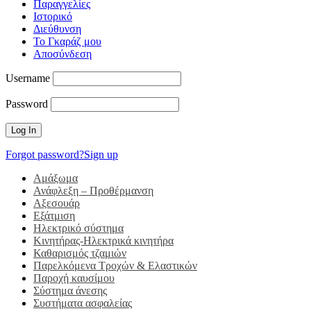
Παραγγελίες
Ιστορικό
Διεύθυνση
Το Γκαράζ μου
Αποσύνδεση
Username
Password
Forgot password?
Sign up
Αμάξωμα
Ανάφλεξη – Προθέρμανση
Αξεσουάρ
Εξάτμιση
Ηλεκτρικό σύστημα
Κινητήρας-Ηλεκτρικά κινητήρα
Καθαρισμός τζαμιών
Παρελκόμενα Τροχών & Ελαστικών
Παροχή καυσίμου
Σύστημα άνεσης
Συστήματα ασφαλείας