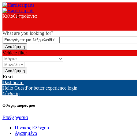
Καλάθι
0
προϊόντα
What are you looking for?
Vehicle filter
Reset
Dashboard
Hello Guest
For better experience login
Σύνδεση
Ο λογαριασμός μου
Επεξεργασία
Πίνακας Ελέγχου
Αγαπημένα