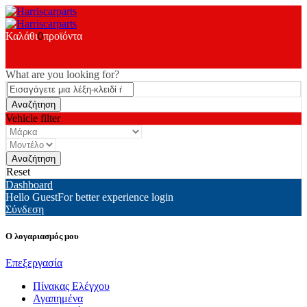
Καλάθι
0
προϊόντα
What are you looking for?
Vehicle filter
Reset
Dashboard
Hello Guest
For better experience login
Σύνδεση
Ο λογαριασμός μου
Επεξεργασία
Πίνακας Ελέγχου
Αγαπημένα