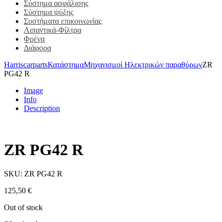
Σύστημα ασφάλισης
Σύστημα ψύξης
Συστήματα επικοινωνίας
Λιπαντικά-Φίλτρα
Φρένα
Διάφορα
Harriscarparts
Κατάστημα
Μηχανισμοί Ηλεκτρικών παραθύρων
ZR
PG42 R
Image
Info
Description
ZR PG42 R
SKU:
ZR PG42 R
125,50
€
Out of stock