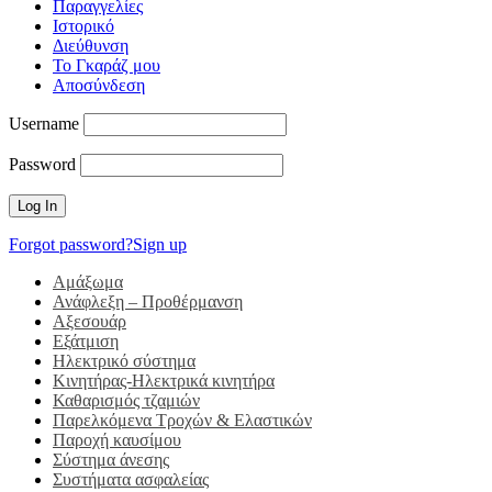
Παραγγελίες
Ιστορικό
Διεύθυνση
Το Γκαράζ μου
Αποσύνδεση
Username
Password
Forgot password?
Sign up
Αμάξωμα
Ανάφλεξη – Προθέρμανση
Αξεσουάρ
Εξάτμιση
Ηλεκτρικό σύστημα
Κινητήρας-Ηλεκτρικά κινητήρα
Καθαρισμός τζαμιών
Παρελκόμενα Τροχών & Ελαστικών
Παροχή καυσίμου
Σύστημα άνεσης
Συστήματα ασφαλείας