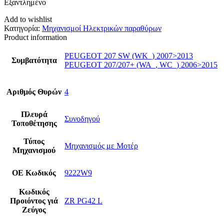
Εξαντλημένο
Add to wishlist
Κατηγορία:
Μηχανισμοί Ηλεκτρικών παραθύρων
Product information
PEUGEOT 207 SW (WK_) 2007>2013
Συμβατότητα
PEUGEOT 207/207+ (WA_, WC_) 2006>2015
Αριθμός Θυρών
4
Πλευρά
Συνοδηγού
Τοποθέτησης
Τύπος
Μηχανισμός με Μοτέρ
Μηχανισμού
ΟΕ Κωδικός
9222W9
Κωδικός
Προιόντος γιά
ZR PG42 L
Ζεύγος