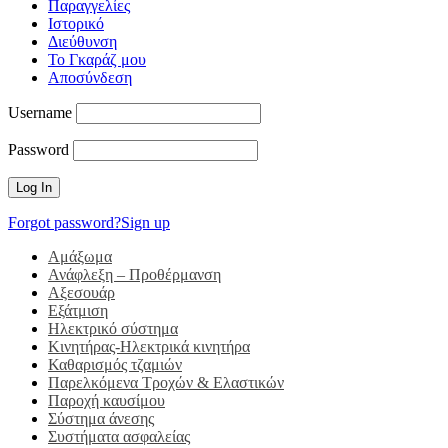
Παραγγελίες
Ιστορικό
Διεύθυνση
Το Γκαράζ μου
Αποσύνδεση
Username
Password
Forgot password?
Sign up
Αμάξωμα
Ανάφλεξη – Προθέρμανση
Αξεσουάρ
Εξάτμιση
Ηλεκτρικό σύστημα
Κινητήρας-Ηλεκτρικά κινητήρα
Καθαρισμός τζαμιών
Παρελκόμενα Τροχών & Ελαστικών
Παροχή καυσίμου
Σύστημα άνεσης
Συστήματα ασφαλείας