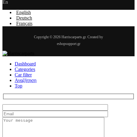
En
English
Deutsch
Français
Copyright © 2026 Harriscarparts.gr. Created by
eshopsupport.gr
Dashboard
Categories
Car filter
Αναζήτηση
Top