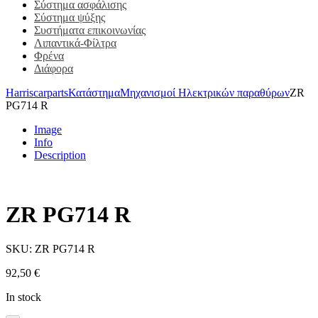
Σύστημα ασφάλισης
Σύστημα ψύξης
Συστήματα επικοινωνίας
Λιπαντικά-Φίλτρα
Φρένα
Διάφορα
Harriscarparts
Κατάστημα
Μηχανισμοί Ηλεκτρικών παραθύρων
ZR
PG714 R
Image
Info
Description
ZR PG714 R
SKU:
ZR PG714 R
92,50
€
In stock