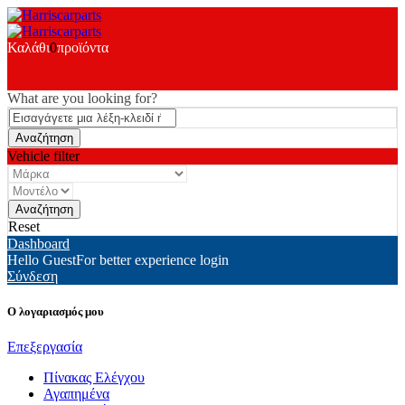
Καλάθι
0
προϊόντα
What are you looking for?
Vehicle filter
Reset
Dashboard
Hello Guest
For better experience login
Σύνδεση
Ο λογαριασμός μου
Επεξεργασία
Πίνακας Ελέγχου
Αγαπημένα