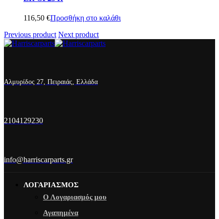
116,50
€
Προσθήκη στο καλάθι
Previous product
Next product
Αλμυρίδος 27, Πειραιάς, Ελλάδα
2104129230
info@harriscarparts.gr
ΛΟΓΑΡΙΑΣΜΟΣ
Ο Λογαριασμός μου
Αγαπημένα