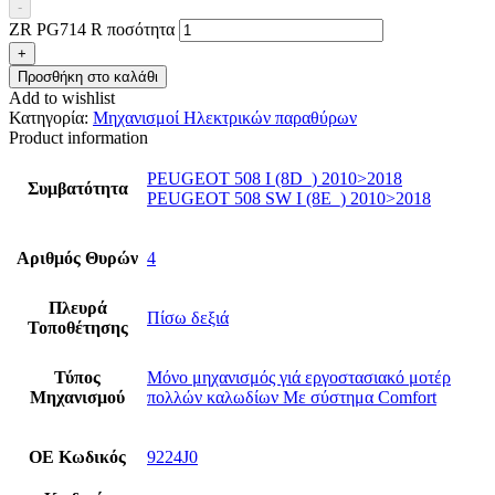
-
ZR PG714 R ποσότητα
+
Προσθήκη στο καλάθι
Add to wishlist
Κατηγορία:
Μηχανισμοί Ηλεκτρικών παραθύρων
Product information
PEUGEOT 508 I (8D_) 2010>2018
Συμβατότητα
PEUGEOT 508 SW I (8E_) 2010>2018
Αριθμός Θυρών
4
Πλευρά
Πίσω δεξιά
Τοποθέτησης
Τύπος
Μόνο μηχανισμός γιά εργοστασιακό μοτέρ
Μηχανισμού
πολλών καλωδίων Με σύστημα Comfort
ΟΕ Κωδικός
9224J0