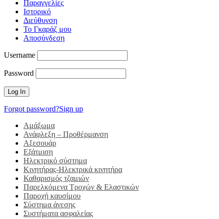
Παραγγελίες
Ιστορικό
Διεύθυνση
Το Γκαράζ μου
Αποσύνδεση
Username
Password
Forgot password?
Sign up
Αμάξωμα
Ανάφλεξη – Προθέρμανση
Αξεσουάρ
Εξάτμιση
Ηλεκτρικό σύστημα
Κινητήρας-Ηλεκτρικά κινητήρα
Καθαρισμός τζαμιών
Παρελκόμενα Τροχών & Ελαστικών
Παροχή καυσίμου
Σύστημα άνεσης
Συστήματα ασφαλείας