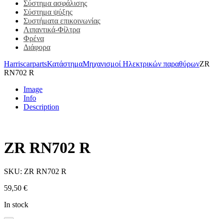
Σύστημα ασφάλισης
Σύστημα ψύξης
Συστήματα επικοινωνίας
Λιπαντικά-Φίλτρα
Φρένα
Διάφορα
Harriscarparts
Κατάστημα
Μηχανισμοί Ηλεκτρικών παραθύρων
ZR
RN702 R
Image
Info
Description
ZR RN702 R
SKU:
ZR RN702 R
59,50
€
In stock