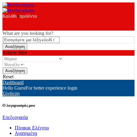
Καλάθι
0
προϊόντα
What are you looking for?
Vehicle filter
Reset
Dashboard
Hello Guest
For better experience login
Σύνδεση
Ο λογαριασμός μου
Επεξεργασία
Πίνακας Ελέγχου
Αγαπημένα