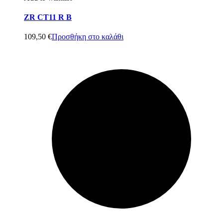
ZR CT11 R B
109,50
€
Προσθήκη στο καλάθι