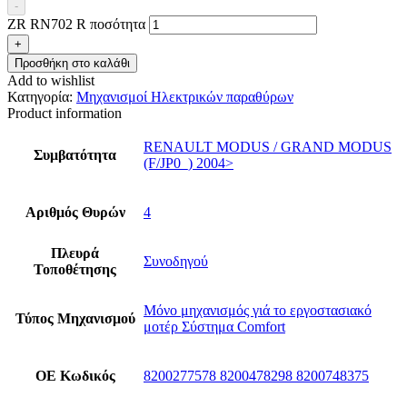
-
ZR RN702 R ποσότητα
+
Προσθήκη στο καλάθι
Add to wishlist
Κατηγορία:
Μηχανισμοί Ηλεκτρικών παραθύρων
Product information
RENAULT MODUS / GRAND MODUS
Συμβατότητα
(F/JP0_) 2004>
Αριθμός Θυρών
4
Πλευρά
Συνοδηγού
Τοποθέτησης
Μόνο μηχανισμός γιά το εργοστασιακό
Τύπος Μηχανισμού
μοτέρ Σύστημα Comfort
ΟΕ Κωδικός
8200277578 8200478298 8200748375