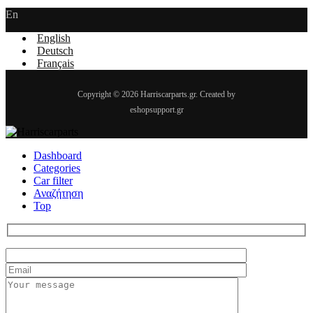
En
English
Deutsch
Français
Copyright © 2026 Harriscarparts.gr. Created by
eshopsupport.gr
Dashboard
Categories
Car filter
Αναζήτηση
Top