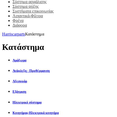
Σύστημα ασφάλισης
Σύστημα ψύξης
Συστήματα επικοινωνίας
Λιπαντικά-Φίλτρα
Φρένα
Διάφορα
Harriscarparts
Κατάστημα
Κατάστημα
Αμάξωμα
Ανάφλεξη - Προθέρμανση
Αξεσουάρ
Εξάτμιση
Ηλεκτρικό σύστημα
Κινητήρας-Ηλεκτρικά κινητήρα