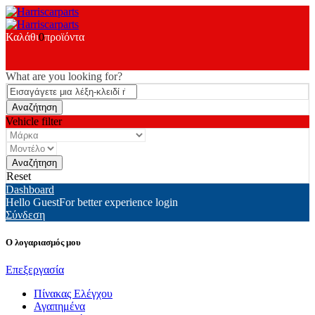
Καλάθι
0
προϊόντα
What are you looking for?
Vehicle filter
Reset
Dashboard
Hello Guest
For better experience login
Σύνδεση
Ο λογαριασμός μου
Επεξεργασία
Πίνακας Ελέγχου
Αγαπημένα