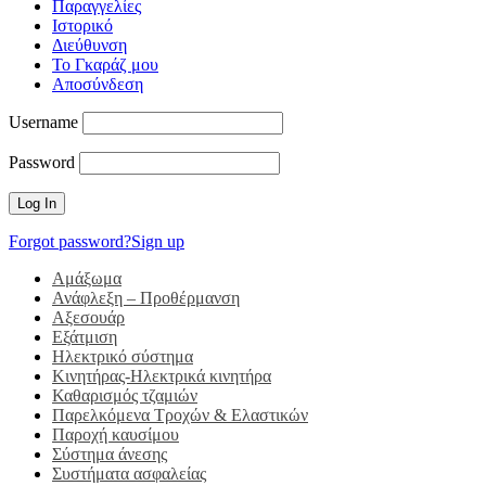
Παραγγελίες
Ιστορικό
Διεύθυνση
Το Γκαράζ μου
Αποσύνδεση
Username
Password
Forgot password?
Sign up
Αμάξωμα
Ανάφλεξη – Προθέρμανση
Αξεσουάρ
Εξάτμιση
Ηλεκτρικό σύστημα
Κινητήρας-Ηλεκτρικά κινητήρα
Καθαρισμός τζαμιών
Παρελκόμενα Τροχών & Ελαστικών
Παροχή καυσίμου
Σύστημα άνεσης
Συστήματα ασφαλείας