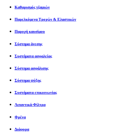
Καθαρισμός τζαμιών
Παρελκόμενα Τροχών & Ελαστικών
Παροχή καυσίμου
Σύστημα άνεσης
Συστήματα ασφαλείας
Σύστημα ασφάλισης
Σύστημα ψύξης
Συστήματα επικοινωνίας
Λιπαντικά-Φίλτρα
Φρένα
Διάφορα