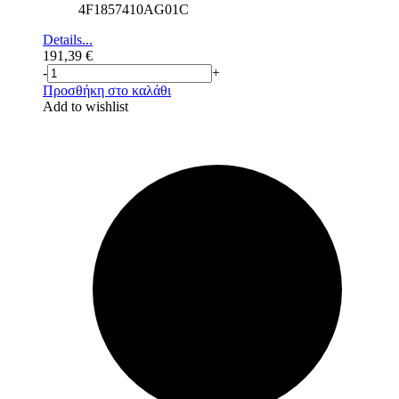
4F1857410AG01C
Details...
191,39
€
-
+
Προσθήκη στο καλάθι
Add to wishlist