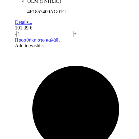
ΟΕΜ (ΓΝΗΣΙΟ)
4F1857409AG01C
Details...
191,39
€
-
+
Προσθήκη στο καλάθι
Add to wishlist