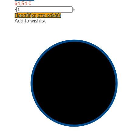
64,54
€
-
+
Προσθήκη στο καλάθι
Add to wishlist