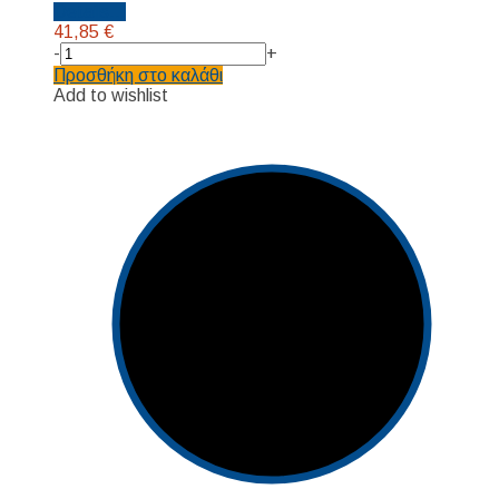
Details...
41,85
€
-
+
Προσθήκη στο καλάθι
Add to wishlist