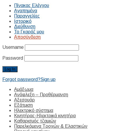
Πίνακας Ελέγχου
Αγαπημένα
Παραγγελίες
Ιστορικό
Διεύθυνση
Το Γκαράζ μου
Αποσύνδεση
Username
Password
Forgot password?
Sign up
Αμάξωμα
Ανάφλεξη – Προθέρμανση
Αξεσουάρ
Εξάτμιση
Ηλεκτρικό σύστημα
Κινητήρας-Ηλεκτρικά κινητήρα
Καθαρισμός τζαμιών
Παρελκόμενα Τροχών & Ελαστικών