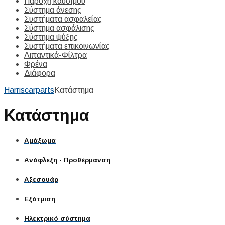
Παροχή καυσίμου
Σύστημα άνεσης
Συστήματα ασφαλείας
Σύστημα ασφάλισης
Σύστημα ψύξης
Συστήματα επικοινωνίας
Λιπαντικά-Φίλτρα
Φρένα
Διάφορα
Harriscarparts
Κατάστημα
Κατάστημα
Αμάξωμα
Ανάφλεξη - Προθέρμανση
Αξεσουάρ
Εξάτμιση
Ηλεκτρικό σύστημα