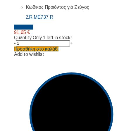
Κωδικός Προιόντος γιά Ζεύγος
ZR ME737 R
Details...
91,65
€
Quantity
Only 1 left in stock!
-
+
Προσθήκη στο καλάθι
Add to wishlist