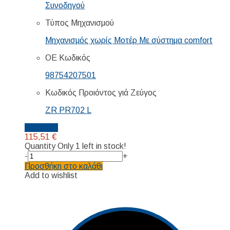
Συνοδηγού
Τύπος Μηχανισμού
Μηχανισμός χωρίς Μοτέρ Mε σύστημα comfort
ΟΕ Κωδικός
98754207501
Κωδικός Προιόντος γιά Ζεύγος
ZR PR702 L
Details...
115,51
€
Quantity
Only 1 left in stock!
-
+
Προσθήκη στο καλάθι
Add to wishlist