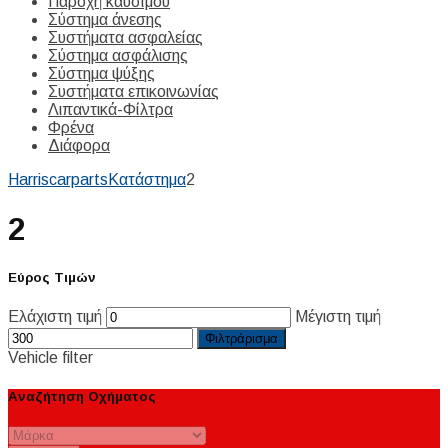
Παροχή καυσίμου
Σύστημα άνεσης
Συστήματα ασφαλείας
Σύστημα ασφάλισης
Σύστημα ψύξης
Συστήματα επικοινωνίας
Λιπαντικά-Φίλτρα
Φρένα
Διάφορα
Harriscarparts
Κατάστημα
2
2
Εύρος Τιμών
Ελάχιστη τιμή
Μέγιστη τιμή
Φιλτράρισμα
Vehicle filter
Αναζήτηση Οχήματος