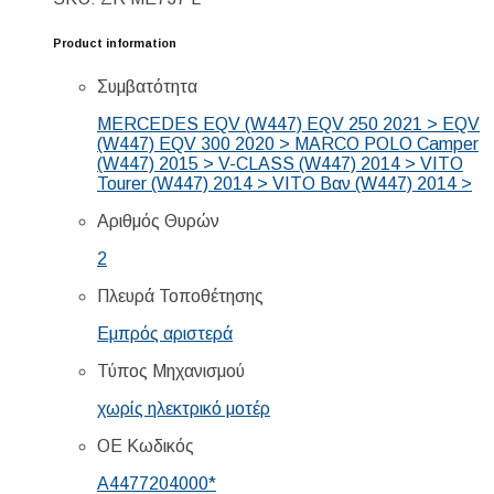
Product information
Συμβατότητα
MERCEDES EQV (W447) EQV 250 2021 > EQV
(W447) EQV 300 2020 > MARCO POLO Camper
(W447) 2015 > V-CLASS (W447) 2014 > VITO
Tourer (W447) 2014 > VITO Βαν (W447) 2014 >
Αριθμός Θυρών
2
Πλευρά Τοποθέτησης
Εμπρός αριστερά
Τύπος Μηχανισμού
χωρίς ηλεκτρικό μοτέρ
ΟΕ Κωδικός
A4477204000*