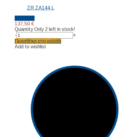
ZR ZA144 L
Details...
137,50
€
Quantity
Only 2 left in stock!
-
+
Προσθήκη στο καλάθι
Add to wishlist