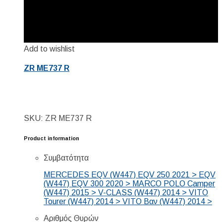
Add to wishlist
ZR ME737 R
SKU: ZR ME737 R
Product information
Συμβατότητα
MERCEDES EQV (W447) EQV 250 2021 > EQV
(W447) EQV 300 2020 > MARCO POLO Camper
(W447) 2015 > V-CLASS (W447) 2014 > VITO
Tourer (W447) 2014 > VITO Βαν (W447) 2014 >
Αριθμός Θυρών