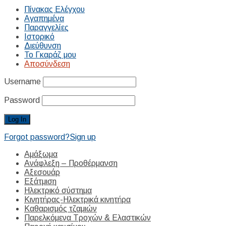
Πίνακας Ελέγχου
Αγαπημένα
Παραγγελίες
Ιστορικό
Διεύθυνση
Το Γκαράζ μου
Αποσύνδεση
Username
Password
Forgot password?
Sign up
Αμάξωμα
Ανάφλεξη – Προθέρμανση
Αξεσουάρ
Εξάτμιση
Ηλεκτρικό σύστημα
Κινητήρας-Ηλεκτρικά κινητήρα
Καθαρισμός τζαμιών
Παρελκόμενα Τροχών & Ελαστικών