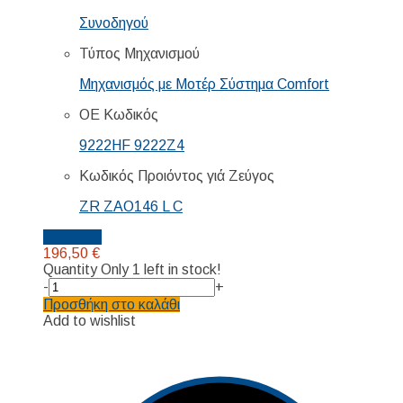
Συνοδηγού
Τύπος Μηχανισμού
Μηχανισμός με Μοτέρ Σύστημα Comfort
ΟΕ Κωδικός
9222HF 9222Z4
Κωδικός Προιόντος γιά Ζεύγος
ZR ZAO146 L C
Details...
196,50
€
Quantity
Only 1 left in stock!
-
+
Προσθήκη στο καλάθι
Add to wishlist