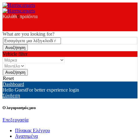
Καλάθι
0
προϊόντα
What are you looking for?
Vehicle filter
Reset
Dashboard
Hello Guest
For better experience login
Σύνδεση
Ο λογαριασμός μου
Επεξεργασία
Πίνακας Ελέγχου
Αγαπημένα