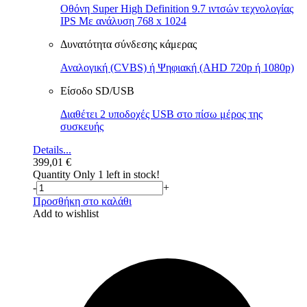
Οθόνη Super High Definition 9.7 ιντσών τεχνολογίας
IPS Με ανάλυση 768 x 1024
Δυνατότητα σύνδεσης κάμερας
Αναλογική (CVBS) ή Ψηφιακή (AHD 720p ή 1080p)
Είσοδο SD/USB
Διαθέτει 2 υποδοχές USB στο πίσω μέρος της
συσκευής
Details...
399,01
€
Quantity
Only 1 left in stock!
-
+
Προσθήκη στο καλάθι
Add to wishlist