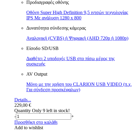
Προδιαγραφές οθόνης
Οθόνη Super High Definition 9,5 ιντσών τεχνολογίας
IPS Με ανάλυση 1280 x 800
Δυνατότητα σύνδεσης κάμερας
Αναλογική (CVBS) ή Ψηφιακή (AHD 720p ή 1080p)
Είσοδο SD/USB
Διαθέτει 2 υποδοχές USB στο πίσω μέρος της
συσκευής
AV Output
Μόνο με την χρήση του CLARION USB VIDEO (π.χ.
Για σύνδεση προσκέφαλων)
Details...
229,00
€
Quantity
Only 9 left in stock!
-
+
Προσθήκη στο καλάθι
Add to wishlist