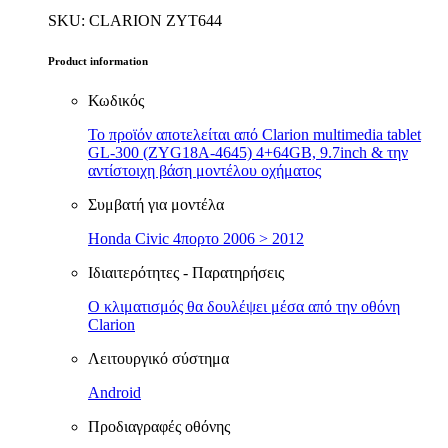
SKU: CLARION ZYT644
Product information
Κωδικός
Το προϊόν αποτελείται από Clarion multimedia tablet
GL-300 (ZYG18A-4645) 4+64GB, 9.7inch & την
αντίστοιχη βάση μοντέλου οχήματος
Συμβατή για μοντέλα
Honda Civic 4πορτο 2006 > 2012
Ιδιαιτερότητες - Παρατηρήσεις
Ο κλιματισμός θα δουλέψει μέσα από την οθόνη
Clarion
Λειτουργικό σύστημα
Android
Προδιαγραφές οθόνης