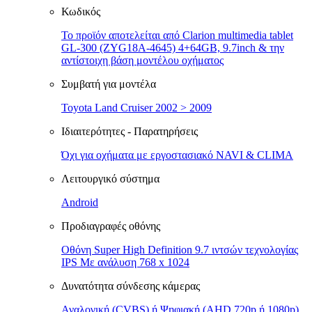
Κωδικός
Το προϊόν αποτελείται από Clarion multimedia tablet
GL-300 (ZYG18A-4645) 4+64GB, 9.7inch & την
αντίστοιχη βάση μοντέλου οχήματος
Συμβατή για μοντέλα
Toyota Land Cruiser 2002 > 2009
Ιδιαιτερότητες - Παρατηρήσεις
Όχι για οχήματα με εργοστασιακό NAVI & CLIMA
Λειτουργικό σύστημα
Android
Προδιαγραφές οθόνης
Οθόνη Super High Definition 9.7 ιντσών τεχνολογίας
IPS Με ανάλυση 768 x 1024
Δυνατότητα σύνδεσης κάμερας
Αναλογική (CVBS) ή Ψηφιακή (AHD 720p ή 1080p)