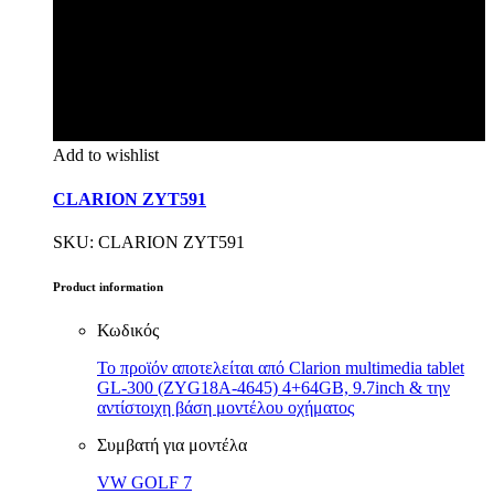
Add to wishlist
CLARION ZYT591
SKU: CLARION ZYT591
Product information
Κωδικός
Το προϊόν αποτελείται από Clarion multimedia tablet
GL-300 (ZYG18A-4645) 4+64GB, 9.7inch & την
αντίστοιχη βάση μοντέλου οχήματος
Συμβατή για μοντέλα
VW GOLF 7