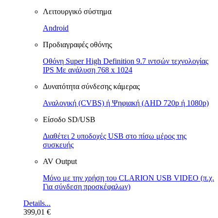
Λειτουργικό σύστημα
Android
Προδιαγραφές οθόνης
Οθόνη Super High Definition 9.7 ιντσών τεχνολογίας
IPS Με ανάλυση 768 x 1024
Δυνατότητα σύνδεσης κάμερας
Αναλογική (CVBS) ή Ψηφιακή (AHD 720p ή 1080p)
Είσοδο SD/USB
Διαθέτει 2 υποδοχές USB στο πίσω μέρος της
συσκευής
AV Output
Μόνο με την χρήση του CLARION USB VIDEO (π.χ.
Για σύνδεση προσκέφαλων)
Details...
399,01
€