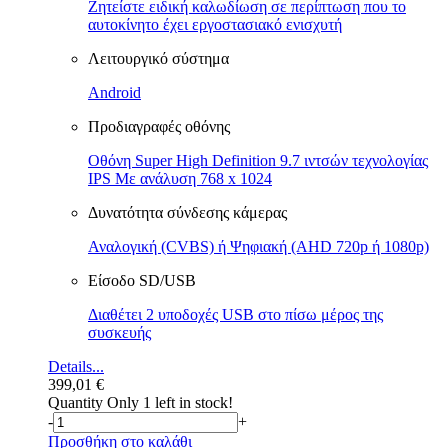
Ζητείστε ειδική καλωδίωση σε περίπτωση που το
αυτοκίνητο έχει εργοστασιακό ενισχυτή
Λειτουργικό σύστημα
Android
Προδιαγραφές οθόνης
Οθόνη Super High Definition 9.7 ιντσών τεχνολογίας
IPS Με ανάλυση 768 x 1024
Δυνατότητα σύνδεσης κάμερας
Αναλογική (CVBS) ή Ψηφιακή (AHD 720p ή 1080p)
Είσοδο SD/USB
Διαθέτει 2 υποδοχές USB στο πίσω μέρος της
συσκευής
Details...
399,01
€
Quantity
Only 1 left in stock!
-
+
Προσθήκη στο καλάθι