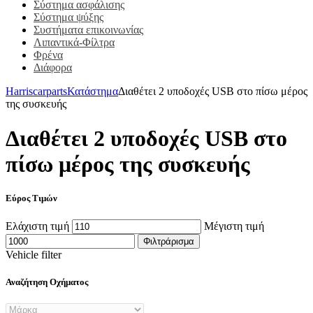
Σύστημα ασφάλισης
Σύστημα ψύξης
Συστήματα επικοινωνίας
Λιπαντικά-Φίλτρα
Φρένα
Διάφορα
Harriscarparts
Κατάστημα
Διαθέτει 2 υποδοχές USB στο πίσω μέρος
της συσκευής
Διαθέτει 2 υποδοχές USB στο
πίσω μέρος της συσκευής
Εύρος Τιμών
Ελάχιστη τιμή
Μέγιστη τιμή
Φιλτράρισμα
Vehicle filter
Αναζήτηση Οχήματος