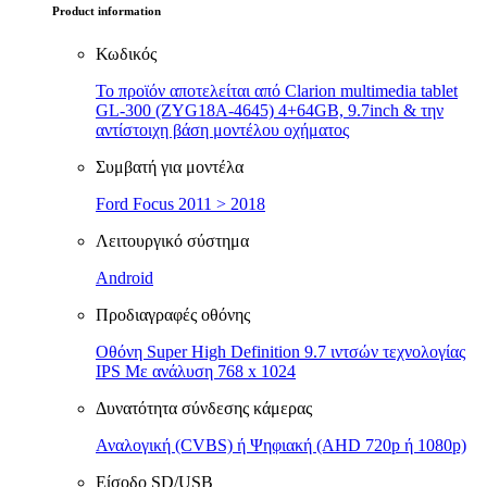
Product information
Κωδικός
Το προϊόν αποτελείται από Clarion multimedia tablet
GL-300 (ZYG18A-4645) 4+64GB, 9.7inch & την
αντίστοιχη βάση μοντέλου οχήματος
Συμβατή για μοντέλα
Ford Focus 2011 > 2018
Λειτουργικό σύστημα
Android
Προδιαγραφές οθόνης
Οθόνη Super High Definition 9.7 ιντσών τεχνολογίας
IPS Με ανάλυση 768 x 1024
Δυνατότητα σύνδεσης κάμερας
Αναλογική (CVBS) ή Ψηφιακή (AHD 720p ή 1080p)
Είσοδο SD/USB