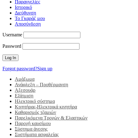
Παραγγελίες
Ιστορικό
Διεύθυνση
Το Γκαράζ μου
Αποσύνδεση
Username
Password
Forgot password?
Sign up
Αμάξωμα
Ανάφλεξη – Προθέρμανση
Αξεσουάρ
Εξάτμιση
Ηλεκτρικό σύστημα
Κινητήρας-Ηλεκτρικά κινητήρα
Καθαρισμός τζαμιών
Παρελκόμενα Τροχών & Ελαστικών
Παροχή καυσίμου
Σύστημα άνεσης
Συστήματα ασφαλείας