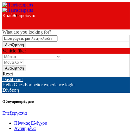
Καλάθι
0
προϊόντα
What are you looking for?
Vehicle filter
Reset
Dashboard
Hello Guest
For better experience login
Σύνδεση
Ο λογαριασμός μου
Επεξεργασία
Πίνακας Ελέγχου
Αγαπημένα