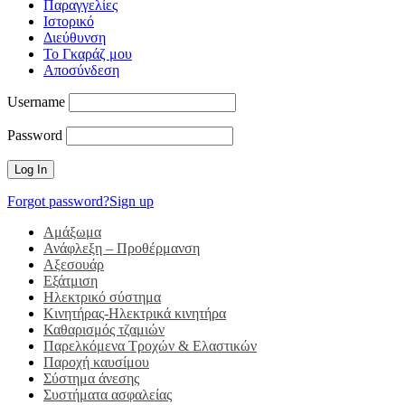
Παραγγελίες
Ιστορικό
Διεύθυνση
Το Γκαράζ μου
Αποσύνδεση
Username
Password
Forgot password?
Sign up
Αμάξωμα
Ανάφλεξη – Προθέρμανση
Αξεσουάρ
Εξάτμιση
Ηλεκτρικό σύστημα
Κινητήρας-Ηλεκτρικά κινητήρα
Καθαρισμός τζαμιών
Παρελκόμενα Τροχών & Ελαστικών
Παροχή καυσίμου
Σύστημα άνεσης
Συστήματα ασφαλείας