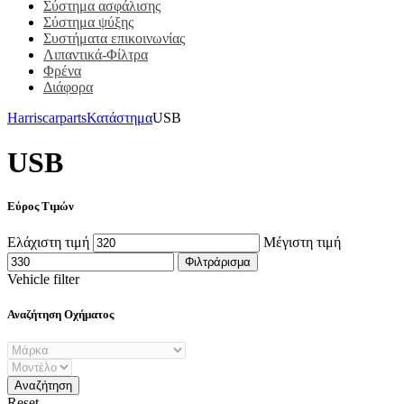
Σύστημα ασφάλισης
Σύστημα ψύξης
Συστήματα επικοινωνίας
Λιπαντικά-Φίλτρα
Φρένα
Διάφορα
Harriscarparts
Κατάστημα
USB
USB
Εύρος Τιμών
Ελάχιστη τιμή
Μέγιστη τιμή
Φιλτράρισμα
Vehicle filter
Αναζήτηση Οχήματος
Reset