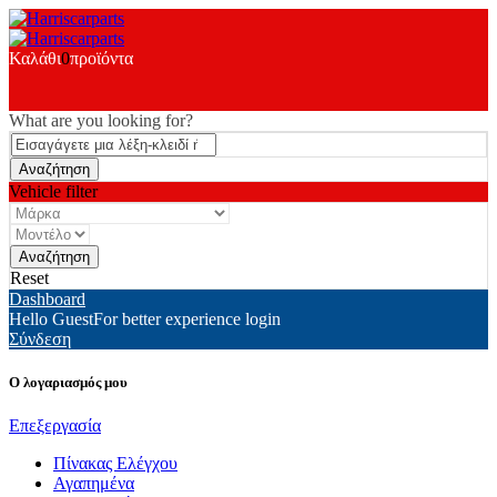
Καλάθι
0
προϊόντα
What are you looking for?
Vehicle filter
Reset
Dashboard
Hello Guest
For better experience login
Σύνδεση
Ο λογαριασμός μου
Επεξεργασία
Πίνακας Ελέγχου
Αγαπημένα