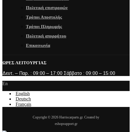
Πολιτική επιστροφών
Τρόποι Αποστολής
Τρόποι Πληρωμής
Πολιτική απορρήτου
Επικοινωνία
ΩΡΕΣ ΛΕΙΤΟΥΡΓΙΑΣ
Δευτ. – Παρ. : 09:00 – 17:00 Σάββατο : 09:00 – 15:00
En
English
Deutsch
Français
Copyright © 2026 Harriscarparts.gr. Created by
eshopsupport.gr