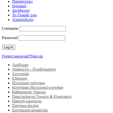
Παραγγελίες
Ιστορικό
Διεύθυνση
Το Γκαράζ μου
Αποσύνδεση
Username
Password
Forgot password?
Sign up
Αμάξωμα
Ανάφλεξη – Προθέρμανση
Αξεσουάρ
Εξάτμιση
Ηλεκτρικό σύστημα
Κινητήρας-Ηλεκτρικά κινητήρα
Καθαρισμός τζαμιών
Παρελκόμενα Τροχών & Ελαστικών
Παροχή καυσίμου
Σύστημα άνεσης
Συστήματα ασφαλείας