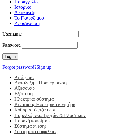
Παραγγελίες
Ιστορικό
Διεύθυνση
Το Γκαράζ μου
Αποσύνδεση
Username
Password
Forgot password?
Sign up
Αμάξωμα
Ανάφλεξη – Προθέρμανση
Αξεσουάρ
Εξάτμιση
Ηλεκτρικό σύστημα
Κινητήρας-Ηλεκτρικά κινητήρα
Καθαρισμός τζαμιών
Παρελκόμενα Τροχών & Ελαστικών
Παροχή καυσίμου
Σύστημα άνεσης
Συστήματα ασφαλείας