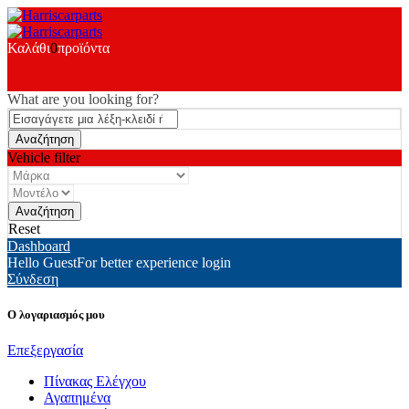
Καλάθι
0
προϊόντα
What are you looking for?
Vehicle filter
Reset
Dashboard
Hello Guest
For better experience login
Σύνδεση
Ο λογαριασμός μου
Επεξεργασία
Πίνακας Ελέγχου
Αγαπημένα