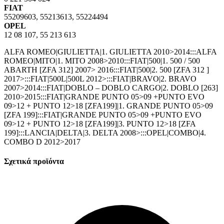
FIAT
55209603, 55213613, 55224494
OPEL
12 08 107, 55 213 613
ALFA ROMEO|GIULIETTA|1. GIULIETTA 2010>2014:::ALFA
ROMEO|MITO|1. MITO 2008>2010:::FIAT|500|1. 500 / 500
ABARTH [ZFA 312] 2007> 2016:::FIAT|500|2. 500 [ZFA 312 ]
2017>:::FIAT|500L|500L 2012>:::FIAT|BRAVO|2. BRAVO
2007>2014:::FIAT|DOBLO – DOBLO CARGO|2. DOBLO [263]
2010>2015:::FIAT|GRANDE PUNTO 05>09 +PUNTO EVO
09>12 + PUNTO 12>18 [ZFA199]|1. GRANDE PUNTO 05>09
[ZFA 199]:::FIAT|GRANDE PUNTO 05>09 +PUNTO EVO
09>12 + PUNTO 12>18 [ZFA199]|3. PUNTO 12>18 [ZFA
199]:::LANCIA|DELTA|3. DELTA 2008>:::OPEL|COMBO|4.
COMBO D 2012>2017
Σχετικά προϊόντα