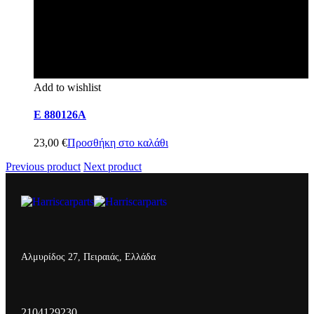
Add to wishlist
E 880126A
23,00
€
Προσθήκη στο καλάθι
Previous product
Next product
Αλμυρίδος 27, Πειραιάς, Ελλάδα
2104129230