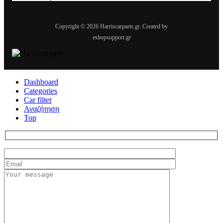
Copyright © 2026 Harriscarparts.gr. Created by
eshopsupport.gr
Dashboard
Categories
Car filter
Αναζήτηση
Top