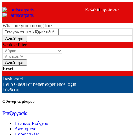
Καλάθι
0
προϊόντα
What are you looking for?
Vehicle filter
Reset
Dashboard
Hello Guest
For better experience login
Σύνδεση
Ο λογαριασμός μου
Επεξεργασία
Πίνακας Ελέγχου
Αγαπημένα
Παραγγελίες