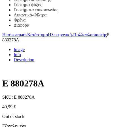
Σύστημα ψύξης
Συστήματα επικοινωνίας
Λιπαντικά-Φίλτρα
Φρένα
Διάφορα
Harriscarparts
Κατάστημα
Ηλεκτρονική-Πολλαπλασιαστής
E
880278A
Image
Info
Description
E 880278A
SKU:
E 880278A
40,99
€
Out of stock
Εξαντλημένο