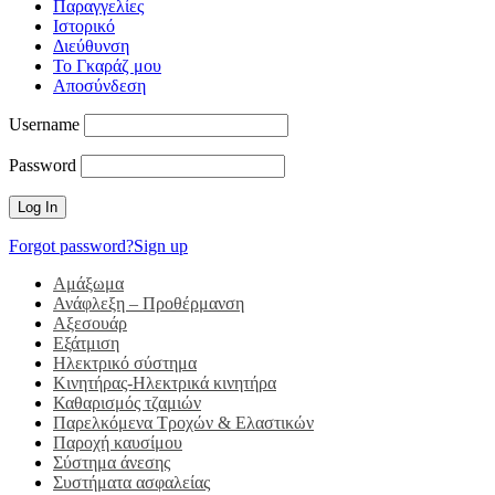
Παραγγελίες
Ιστορικό
Διεύθυνση
Το Γκαράζ μου
Αποσύνδεση
Username
Password
Forgot password?
Sign up
Αμάξωμα
Ανάφλεξη – Προθέρμανση
Αξεσουάρ
Εξάτμιση
Ηλεκτρικό σύστημα
Κινητήρας-Ηλεκτρικά κινητήρα
Καθαρισμός τζαμιών
Παρελκόμενα Τροχών & Ελαστικών
Παροχή καυσίμου
Σύστημα άνεσης
Συστήματα ασφαλείας