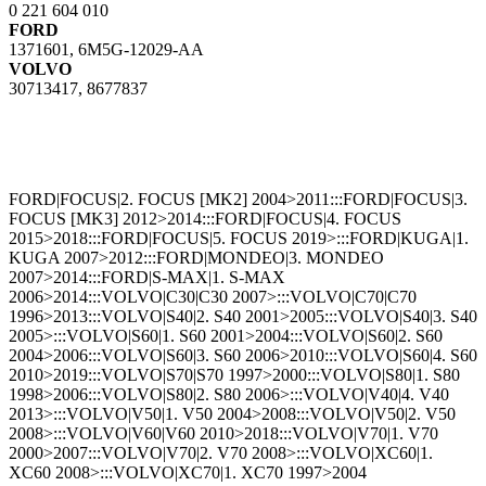
0 221 604 010
FORD
1371601, 6M5G-12029-AA
VOLVO
30713417, 8677837
FORD|FOCUS|2. FOCUS [MK2] 2004>2011:::FORD|FOCUS|3.
FOCUS [MK3] 2012>2014:::FORD|FOCUS|4. FOCUS
2015>2018:::FORD|FOCUS|5. FOCUS 2019>:::FORD|KUGA|1.
KUGA 2007>2012:::FORD|MONDEO|3. MONDEO
2007>2014:::FORD|S-MAX|1. S-MAX
2006>2014:::VOLVO|C30|C30 2007>:::VOLVO|C70|C70
1996>2013:::VOLVO|S40|2. S40 2001>2005:::VOLVO|S40|3. S40
2005>:::VOLVO|S60|1. S60 2001>2004:::VOLVO|S60|2. S60
2004>2006:::VOLVO|S60|3. S60 2006>2010:::VOLVO|S60|4. S60
2010>2019:::VOLVO|S70|S70 1997>2000:::VOLVO|S80|1. S80
1998>2006:::VOLVO|S80|2. S80 2006>:::VOLVO|V40|4. V40
2013>:::VOLVO|V50|1. V50 2004>2008:::VOLVO|V50|2. V50
2008>:::VOLVO|V60|V60 2010>2018:::VOLVO|V70|1. V70
2000>2007:::VOLVO|V70|2. V70 2008>:::VOLVO|XC60|1.
XC60 2008>:::VOLVO|XC70|1. XC70 1997>2004