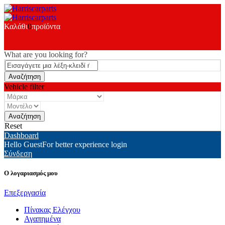
Καλάθι
0
προϊόντα
What are you looking for?
Vehicle filter
Reset
Dashboard
Hello Guest
For better experience login
Σύνδεση
Ο λογαριασμός μου
Επεξεργασία
Πίνακας Ελέγχου
Αγαπημένα