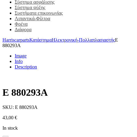
Σύστημα ασφάλισης
Σύστημα ψύξης
Συστήματα επικοινωνίας
Λιπαντικά-Φίλτρα
Φρένα
Διάφορα
Harriscarparts
Κατάστημα
Ηλεκτρονική-Πολλαπλασιαστής
E
880293A
Image
Info
Description
E 880293A
SKU:
E 880293A
43,00
€
In stock