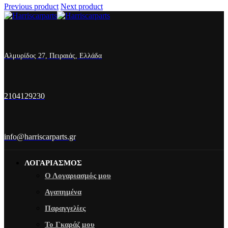
Previous product
Next product
Αλμυρίδος 27, Πειραιάς, Ελλάδα
2104129230
info@harriscarparts.gr
ΛΟΓΑΡΙΑΣΜΟΣ
Ο Λογαριασμός μου
Αγαπημένα
Παραγγελίες
Το Γκαράζ μου