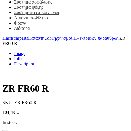
Σύστημα ασφάλισης
Σύστημα ψύξης
Συστήματα επικοινωνίας
Λιπαντικά-Φίλτρα
Φρένα
Διάφορα
Harriscarparts
Κατάστημα
Μηχανισμοί Ηλεκτρικών παραθύρων
ZR
FR60 R
Image
Info
Description
ZR FR60 R
SKU:
ZR FR60 R
104,49
€
In stock