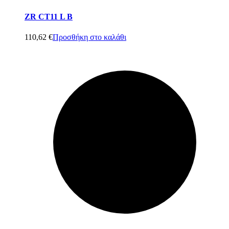
ZR CT11 L B
110,62
€
Προσθήκη στο καλάθι