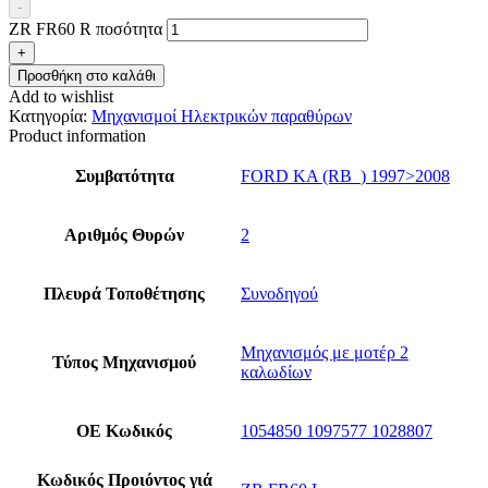
-
ZR FR60 R ποσότητα
+
Προσθήκη στο καλάθι
Add to wishlist
Κατηγορία:
Μηχανισμοί Ηλεκτρικών παραθύρων
Product information
Συμβατότητα
FORD KA (RB_) 1997>2008
Αριθμός Θυρών
2
Πλευρά Τοποθέτησης
Συνοδηγού
Μηχανισμός με μοτέρ 2
Τύπος Μηχανισμού
καλωδίων
ΟΕ Κωδικός
1054850 1097577 1028807
Κωδικός Προιόντος γιά