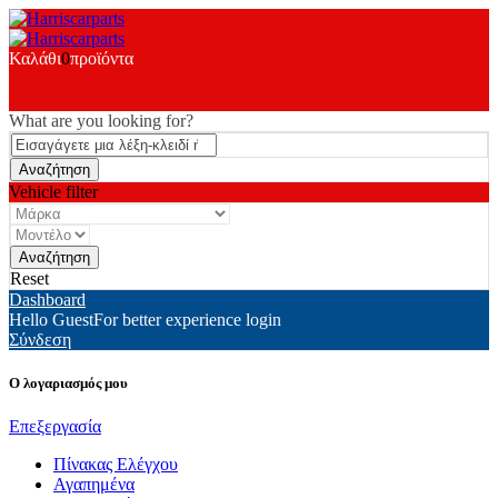
Καλάθι
0
προϊόντα
What are you looking for?
Vehicle filter
Reset
Dashboard
Hello Guest
For better experience login
Σύνδεση
Ο λογαριασμός μου
Επεξεργασία
Πίνακας Ελέγχου
Αγαπημένα