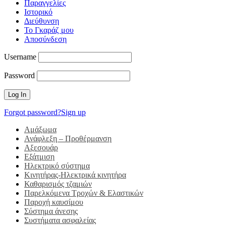
Παραγγελίες
Ιστορικό
Διεύθυνση
Το Γκαράζ μου
Αποσύνδεση
Username
Password
Forgot password?
Sign up
Αμάξωμα
Ανάφλεξη – Προθέρμανση
Αξεσουάρ
Εξάτμιση
Ηλεκτρικό σύστημα
Κινητήρας-Ηλεκτρικά κινητήρα
Καθαρισμός τζαμιών
Παρελκόμενα Τροχών & Ελαστικών
Παροχή καυσίμου
Σύστημα άνεσης
Συστήματα ασφαλείας