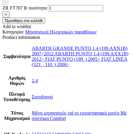
-
ZR FT707 R ποσότητα
+
Προσθήκη στο καλάθι
Add to wishlist
Κατηγορία:
Μηχανισμοί Ηλεκτρικών παραθύρων
Product information
ABARTH GRANDE PUNTO 1.4 (199.AXN1B)
2007>2012 ABARTH PUNTO 1.4 (199.AXX1B)
Συμβατότητα
2012> FIAT PUNTO (199_) 2005> FIAT LINEA
(323_, 110_) 2006>
Αριθμός
2-4
Θυρών
Πλευρά
Συνοδηγού
Τοποθέτησης
Τύπος
Μόνο μηχανισμός γιά το εργοστασιακό μοτέρ Με
Μηχανισμού
σύστημα Comfort