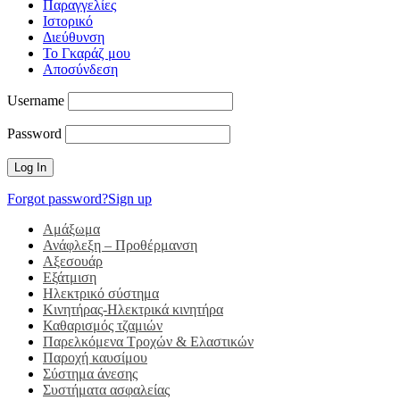
Παραγγελίες
Ιστορικό
Διεύθυνση
Το Γκαράζ μου
Αποσύνδεση
Username
Password
Forgot password?
Sign up
Αμάξωμα
Ανάφλεξη – Προθέρμανση
Αξεσουάρ
Εξάτμιση
Ηλεκτρικό σύστημα
Κινητήρας-Ηλεκτρικά κινητήρα
Καθαρισμός τζαμιών
Παρελκόμενα Τροχών & Ελαστικών
Παροχή καυσίμου
Σύστημα άνεσης
Συστήματα ασφαλείας