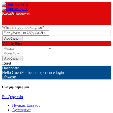
Καλάθι
0
προϊόντα
What are you looking for?
Vehicle filter
Reset
Dashboard
Hello Guest
For better experience login
Σύνδεση
Ο λογαριασμός μου
Επεξεργασία
Πίνακας Ελέγχου
Αγαπημένα