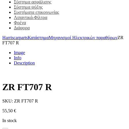
Σύστημα ασφάλισης
Σύστημα ψύξης
Συστήματα επικοινωνίας
Λιπαντικά-Φίλτρα
Φρένα
Διάφορα
Harriscarparts
Κατάστημα
Μηχανισμοί Ηλεκτρικών παραθύρων
ZR
FT707 R
Image
Info
Description
ZR FT707 R
SKU:
ZR FT707 R
55,50
€
In stock